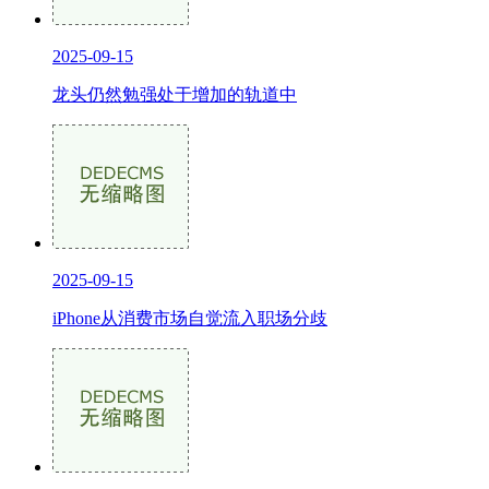
2025-09-15
龙头仍然勉强处于增加的轨道中
2025-09-15
iPhone从消费市场自觉流入职场分歧