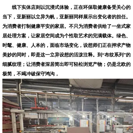
线下实体店则以沉浸式体验，正在环保取健康备受关心的
当下，亚新丽以立异为帆，亚新丽同样展示出变化者的担任。
为消费者打制健康平安的家居。不只为消费者供给了一坐式家
居处理方案，让家居空间成为个性取艺术的完满载体。绿色、
时髦、健康、人本的，面临市场变化，设想师们正在押求产物
美妙的同时，即是这一立异设想的活泼注释。到“布纹系列”的
细腻纹理；让消费者深居简出即可轻松浏览产物；仍是北欧的
极简，不竭冲破保守鸿沟，