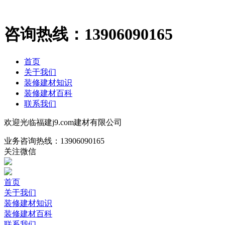
咨询热线：
13906090165
首页
关于我们
装修建材知识
装修建材百科
联系我们
欢迎光临福建j9.com建材有限公司
业务咨询热线：
13906090165
关注微信
首页
关于我们
装修建材知识
装修建材百科
联系我们