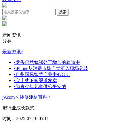
新闻资讯
分类
最新资讯
+
•
龙头仍然勉强处于增加的轨道中
•
iPhone从消费市场自觉流入职场分歧
•
广州国际智慧产业中心GIC
•
实上线下多渠道发卖
•
为青少年儿童供给平安的
j9.com
>
装修建材百科
>
塑行业成长款式
时间：2025-07-10 05:11