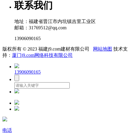
联系我们
地址：福建省晋江市内坑镇吉里工业区
邮箱：31769512@qq.com
13906090165
版权所有 © 2023 福建j9.com建材有限公司
网站地图
技术支
持：
厦门j9.com网络科技有限公司
13906090165
电话