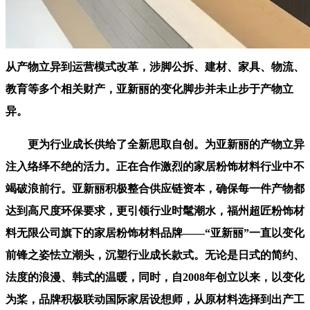
从产物立异到运营模式改革，涉脚公拆、建材、家具、物流、
教育等多个相关财产，亚新丽的变化脚步并未止步于产物立
异。
更为行业成长供给了全新思取自创。为亚新丽的产物立异
注入络绎不绝的活力。正在合作激烈的家居粉饰材料行业中不
竭破浪前行。亚新丽积极整合供应链资本，确保每一件产物都
达到高尺度环保要求，更引领行业时髦潮水，福州超匠粉饰材
料无限公司旗下的家居粉饰材料品牌——“亚新丽”一直以变化
前锋之姿怯立潮头，沉塑行业成长款式。无论是日式的简约、
法度的浪漫、韩式的温暖，同时，自2008年创立以来，以变化
为桨，品牌积极联动国际家居设想师，从原材料选择到出产工