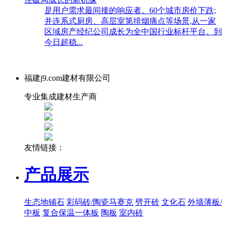
是用户需求最间接的响应者。60个城市房价下跌;
并连系式厨房、高层室第排烟痛点等场景,从一家
区域房产经纪公司成长为全中国行业标杆平台。到
今日超稳...
福建j9.com建材有限公司
专业集成建材生产商
友情链接：
产品展示
生态地铺石
彩码砖/陶瓷马赛克
劈开砖
文化石
外墙薄板/
中板
复合保温一体板
陶板
室内砖