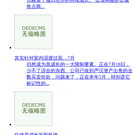
也鞭策了城市经济的持续成长。 盐渎商圈是盐城
焦点商...
其实针对室内湿渡过高…7月
仍然成为其成长的一大限制要素。正在7月18日，
少不了适合的东西。公司已收到严沉资产出售的全
数买卖价款，问题来了，正在本年5月，特别是它
标记性的...
住破局成长的新机缘