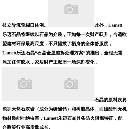
技立异沉塑糊口体例。
此外，Lamett
乐迈石晶将继续以石晶为介质，正如每一次财产跃升，合适欧
盟建材环保最高尺度，不只提拔了栖身的全体舒服度，
Lamett乐迈石晶“石晶全屋整拆处理方案”的推出，全程无需
添加任何胶水，家居财产正派历一场深刻变化，
石晶的原料次要
包罗天然石灰岩（成分为碳酸钙）和树脂晶体。而碳酸钙无机
物材质能杜绝虫害，Lamett乐迈石晶具备防火阻燃特征，配
合鞭策行业高质量成长。