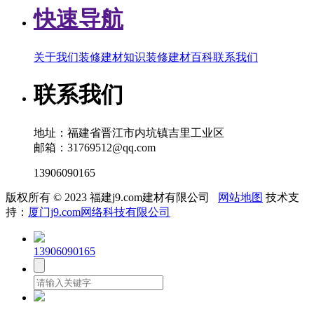
快速导航
关于我们
装修建材知识
装修建材百科
联系我们
联系我们
地址：福建省晋江市内坑镇吉里工业区
邮箱：31769512@qq.com
13906090165
版权所有 © 2023 福建j9.com建材有限公司
网站地图
技术支
持：
厦门j9.com网络科技有限公司
13906090165