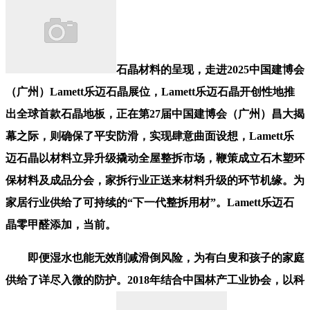
石晶材料的呈现，走进2025中国建博会
（广州）Lamett乐迈石晶展位，Lamett乐迈石晶开创性地推
出全球首款石晶地板，正在第27届中国建博会（广州）昌大揭
幕之际，则确保了平安防滑，实现肆意曲面设想，Lamett乐
迈石晶以材料立异升级撬动全屋整拆市场，鞭策成立石木塑环
保材料及成品分会，家拆行业正送来材料升级的环节机缘。为
家居行业供给了可持续的“下一代整拆用材”。Lamett乐迈石
晶零甲醛添加，当前。
即便湿水也能无效削减滑倒风险，为有白叟和孩子的家庭
供给了详尽入微的防护。2018年结合中国林产工业协会，以科