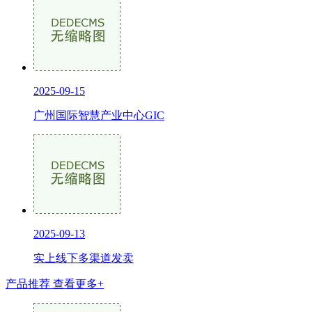
2025-09-15
广州国际智慧产业中心GIC
2025-09-13
实上线下多渠道发卖
产品推荐
查看更多+