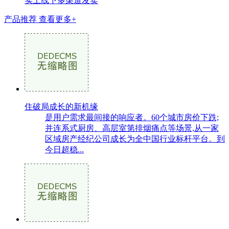
实上线下多渠道发卖
产品推荐
查看更多+
住破局成长的新机缘
是用户需求最间接的响应者。60个城市房价下跌;
并连系式厨房、高层室第排烟痛点等场景,从一家
区域房产经纪公司成长为全中国行业标杆平台。到
今日超稳...