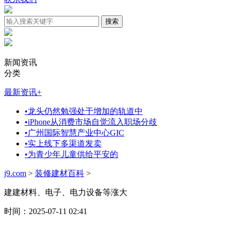
新闻资讯
分类
最新资讯
+
•
龙头仍然勉强处于增加的轨道中
•
iPhone从消费市场自觉流入职场分歧
•
广州国际智慧产业中心GIC
•
实上线下多渠道发卖
•
为青少年儿童供给平安的
j9.com
>
装修建材百科
>
建建材料、电子、电力设备等涨大
时间：2025-07-11 02:41