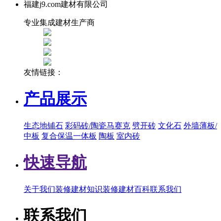
福建j9.com建材有限公司
专业集成建材生产商
友情链接：
产品展示
生态地铺石
彩码砖/陶瓷马赛克
劈开砖
文化石
外墙薄板/
中板
复合保温一体板
陶板
室内砖
快速导航
关于我们
装修建材知识
装修建材百科
联系我们
联系我们