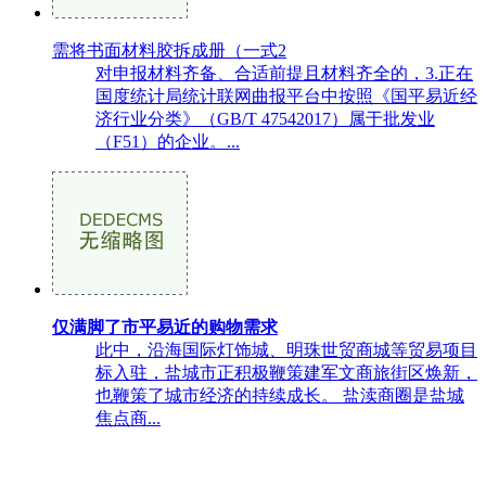
需将书面材料胶拆成册（一式2
对申报材料齐备、合适前提且材料齐全的，3.正在
国度统计局统计联网曲报平台中按照《国平易近经
济行业分类》（GB/T 47542017）属于批发业
（F51）的企业。...
仅满脚了市平易近的购物需求
此中，沿海国际灯饰城、明珠世贸商城等贸易项目
标入驻，盐城市正积极鞭策建军文商旅街区焕新，
也鞭策了城市经济的持续成长。 盐渎商圈是盐城
焦点商...