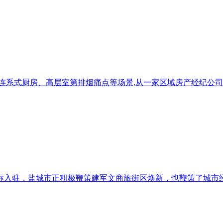
连系式厨房、高层室第排烟痛点等场景,从一家区域房产经纪公司
入驻，盐城市正积极鞭策建军文商旅街区焕新，也鞭策了城市经济