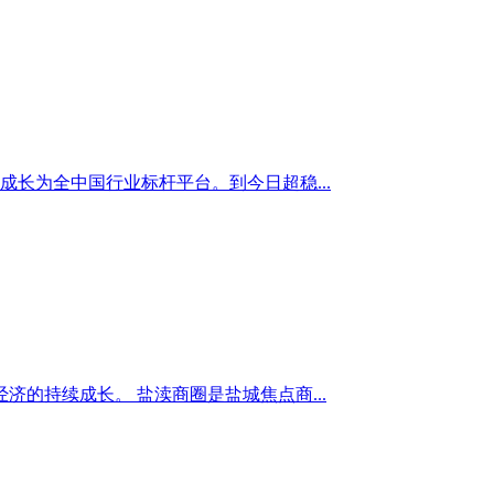
成长为全中国行业标杆平台。到今日超稳...
的持续成长。 盐渎商圈是盐城焦点商...