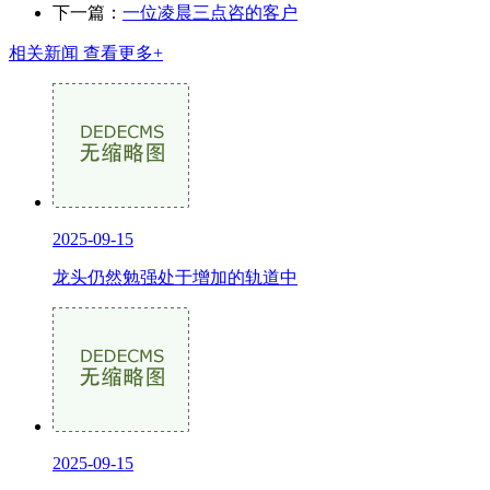
下一篇：
一位凌晨三点咨的客户
相关新闻
查看更多+
2025-09-15
龙头仍然勉强处于增加的轨道中
2025-09-15