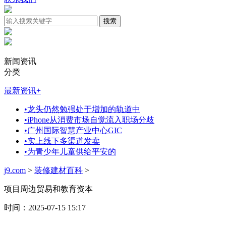
新闻资讯
分类
最新资讯
+
•
龙头仍然勉强处于增加的轨道中
•
iPhone从消费市场自觉流入职场分歧
•
广州国际智慧产业中心GIC
•
实上线下多渠道发卖
•
为青少年儿童供给平安的
j9.com
>
装修建材百科
>
项目周边贸易和教育资本
时间：2025-07-15 15:17