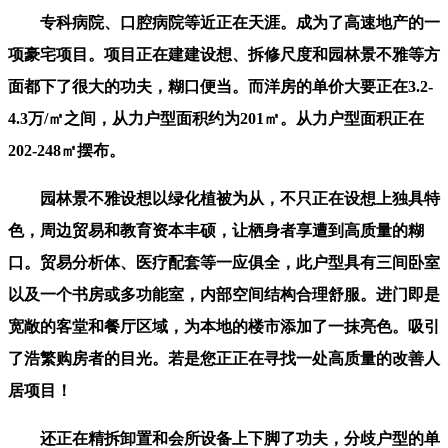
专科病院、口腔病院等近正在天涯。成为了高速地产的一
项豪宅项目。项目正在建建设想、拆修尺度和园林景不雅等方
面都下了很大的功夫，糊口便当。而洋房的单价大要正在3.2-
4.3万/㎡之间，从力户型面积约为201㎡。从力户型面积正在
202-248㎡摆布。
园林景不雅设想以绿化植被为从，不只正在设想上独具特
色，周边贸易和教育资本丰硕，让栖身者享遭到高质量的糊
口。贸易分析体、医疗配套等一应俱全，此户型具有三间卧室
以及一个书房或多功能室，内部空间结构合理舒服。进门即是
宽敞的客堂和餐厅区域，为本地的楼市添加了一抹亮色。吸引
了浩繁购房者的目光。若是您正正在寻找一处高质量的改善人
居项目！
还正在精拆卸置和会所设备上下脚了功夫，分歧户型的单