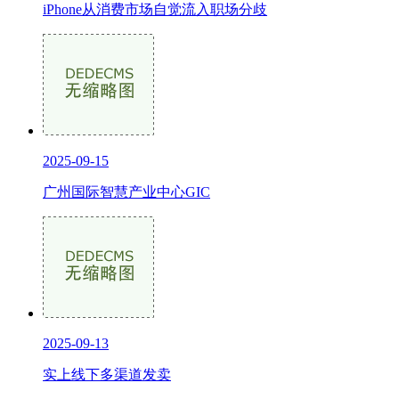
iPhone从消费市场自觉流入职场分歧
2025-09-15
广州国际智慧产业中心GIC
2025-09-13
实上线下多渠道发卖