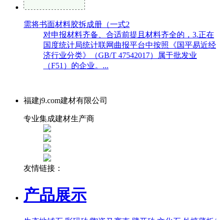
需将书面材料胶拆成册（一式2
对申报材料齐备、合适前提且材料齐全的，3.正在
国度统计局统计联网曲报平台中按照《国平易近经
济行业分类》（GB/T 47542017）属于批发业
（F51）的企业。...
福建j9.com建材有限公司
专业集成建材生产商
友情链接：
产品展示