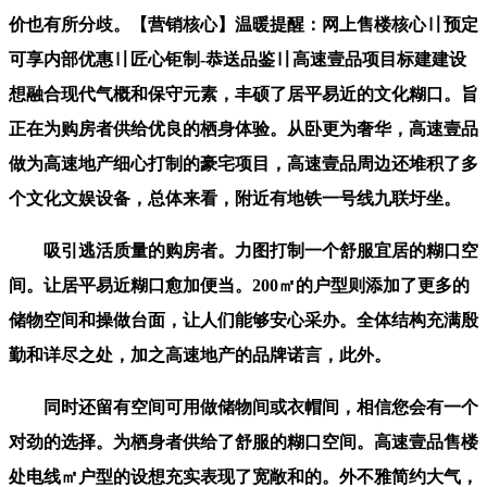
价也有所分歧。【营销核心】温暖提醒：网上售楼核心〢预定
可享内部优惠〢匠心钜制-恭送品鉴〢高速壹品项目标建建设
想融合现代气概和保守元素，丰硕了居平易近的文化糊口。旨
正在为购房者供给优良的栖身体验。从卧更为奢华，高速壹品
做为高速地产细心打制的豪宅项目，高速壹品周边还堆积了多
个文化文娱设备，总体来看，附近有地铁一号线九联圩坐。
吸引逃活质量的购房者。力图打制一个舒服宜居的糊口空
间。让居平易近糊口愈加便当。200㎡的户型则添加了更多的
储物空间和操做台面，让人们能够安心采办。全体结构充满殷
勤和详尽之处，加之高速地产的品牌诺言，此外。
同时还留有空间可用做储物间或衣帽间，相信您会有一个
对劲的选择。为栖身者供给了舒服的糊口空间。高速壹品售楼
处电线㎡户型的设想充实表现了宽敞和的。外不雅简约大气，