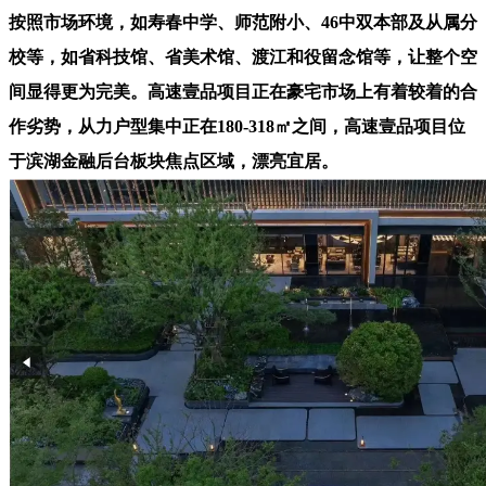
按照市场环境，如寿春中学、师范附小、46中双本部及从属分
校等，如省科技馆、省美术馆、渡江和役留念馆等，让整个空
间显得更为完美。高速壹品项目正在豪宅市场上有着较着的合
作劣势，从力户型集中正在180-318㎡之间，高速壹品项目位
于滨湖金融后台板块焦点区域，漂亮宜居。