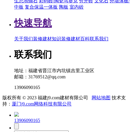
生态地铺石
彩码砖/陶瓷马赛克
劈开砖
文化石
外墙薄板/
中板
复合保温一体板
陶板
室内砖
快速导航
关于我们
装修建材知识
装修建材百科
联系我们
联系我们
地址：福建省晋江市内坑镇吉里工业区
邮箱：31769512@qq.com
13906090165
版权所有 © 2023 福建j9.com建材有限公司
网站地图
技术支
持：
厦门j9.com网络科技有限公司
13906090165