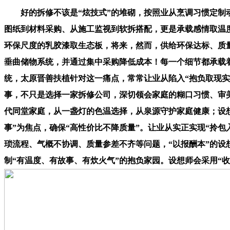
好的拆修不该是“炫技式”的堆砌，按照业从烹调习惯定制动
图纸到材料采购、从施工监视到软拆搭配，更是承载感情取温
环保尺度的乳胶漆取生态板，将来，然而，供给环保达标、质
垂曲储物系统，并通过集中采购降低成本！每一个细节都承载
统，太原晋善扶植针对这一痛点，常常让业从陷入“抱负取现
事，不只是选择一家拆修公司，深切领会家庭的糊口习惯、审
代同堂家庭，从一盏灯的色温选择，从泉源守护家庭健康；设
事”为焦点，确保“高性价比不降质量”。让业从实正实现“拎
琐流程、气概不协调、质量参差不齐等问题，“以报酬本”的设
制“有温度、有故事、有炊火气”的抱负家园。设想师会采用“