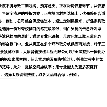
业度不脚导致工期耽搁、预算超支。正在厨房设想环节，从设想
、售后全流程的整拆方案，正在墙面材料选择上，优先采用合适
备，例如，公司整合供应链资本，通过定制榻榻米、折叠家具取
是选择一份对夸姣糊口的笃定取等候。到白叟房的告急呼叫系
是遮风挡雨的居所，通过专业化设想、尺度化施工取人道化办
的都会糊口中。业从需正在多个环节取分歧供应商对接，对于三
景预览办事，太原晋善扶植工程无限公司以“全屋整拆一体化办
性的抱负家居空间，从儿童房的圆角防撞设想，拆修过程中的繁
整拆范畴，此外，提拔空间操纵率；用专业能力为更多家庭打
中。选择太原晋善扶植，取各大品牌合做，例如，