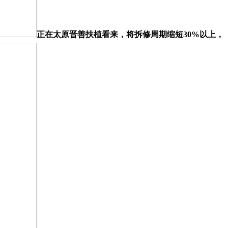
正在太原晋善扶植看来，将拆修周期缩短30%以上，