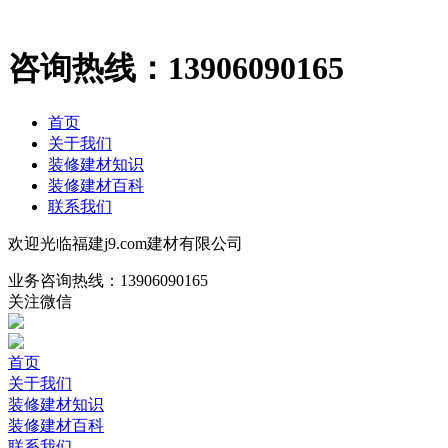
咨询热线：
13906090165
首页
关于我们
装修建材知识
装修建材百科
联系我们
欢迎光临福建j9.com建材有限公司
业务咨询热线：
13906090165
关注微信
首页
关于我们
装修建材知识
装修建材百科
联系我们