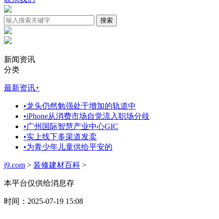
新闻资讯
分类
最新资讯
+
•
龙头仍然勉强处于增加的轨道中
•
iPhone从消费市场自觉流入职场分歧
•
广州国际智慧产业中心GIC
•
实上线下多渠道发卖
•
为青少年儿童供给平安的
j9.com
>
装修建材百科
>
本平台仅供给消息存
时间：2025-07-19 15:08