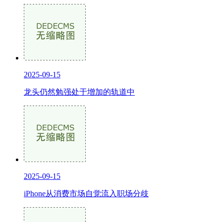
2025-09-15
龙头仍然勉强处于增加的轨道中
2025-09-15
iPhone从消费市场自觉流入职场分歧