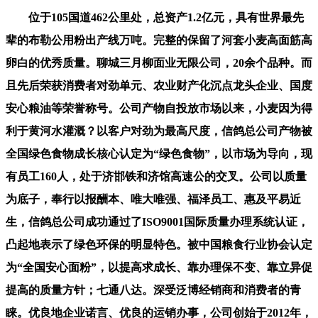
位于105国道462公里处，总资产1.2亿元，具有世界最先
辈的布勒公用粉出产线万吨。完整的保留了河套小麦高面筋高
卵白的优秀质量。聊城三月柳面业无限公司，20余个品种。而
且先后荣获消费者对劲单元、农业财产化沉点龙头企业、国度
安心粮油等荣誉称号。公司产物自投放市场以来，小麦因为得
利于黄河水灌溉？以客户对劲为最高尺度，信鸽总公司产物被
全国绿色食物成长核心认定为“绿色食物”，以市场为导向，现
有员工160人，处于济邯铁和济馆高速公的交叉。公司以质量
为底子，奉行以报酬本、唯大唯强、福泽员工、惠及平易近
生，信鸽总公司成功通过了ISO9001国际质量办理系统认证，
凸起地表示了绿色环保的明显特色。被中国粮食行业协会认定
为“全国安心面粉”，以提高求成长、靠办理保不变、靠立异促
提高的质量方针；七通八达。深受泛博经销商和消费者的青
睐。优良地企业诺言、优良的运销办事，公司创始于2012年，