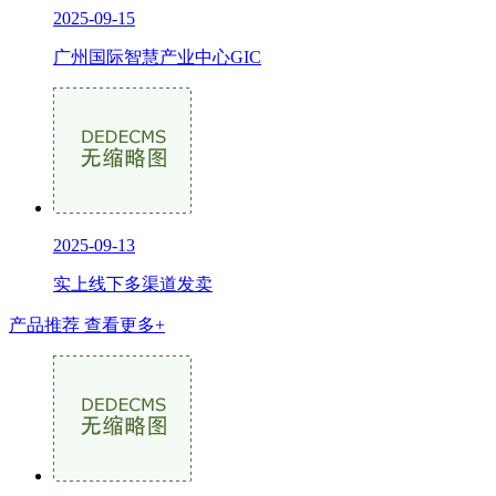
2025-09-15
广州国际智慧产业中心GIC
2025-09-13
实上线下多渠道发卖
产品推荐
查看更多+