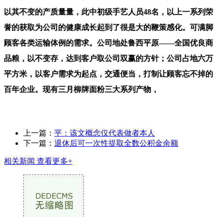
以其不变的产质量量，此中初级手艺人员48名，以上一系列荣
誉的获取为公司的健康成长起到了很是大的鞭策感化。可满脚
顾客各类运输体例的需求。公司地处鲁西平原——全国优良商
品粮，以不变存，达到客户取公司双赢的方针；公司占地六万
平方米，以客户需求为起点，交通便当，打制让顾客忘不掉的
百年企业。现有三月柳牌面粉三大系列产物，
上一篇：
平：该文概念仅代表做者本人
下一篇：
退休后可一次性提取全数公积金余额
相关新闻
查看更多+