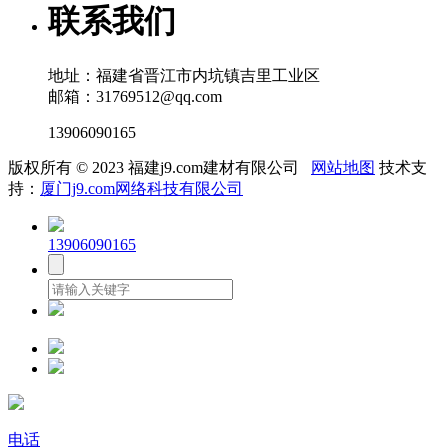
联系我们
地址：福建省晋江市内坑镇吉里工业区
邮箱：31769512@qq.com
13906090165
版权所有 © 2023 福建j9.com建材有限公司
网站地图
技术支
持：
厦门j9.com网络科技有限公司
13906090165
电话