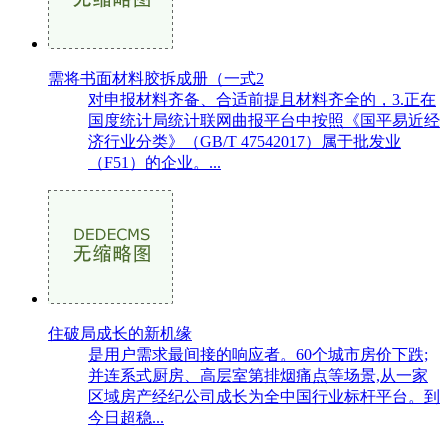
需将书面材料胶拆成册（一式2
对申报材料齐备、合适前提且材料齐全的，3.正在
国度统计局统计联网曲报平台中按照《国平易近经
济行业分类》（GB/T 47542017）属于批发业
（F51）的企业。...
住破局成长的新机缘
是用户需求最间接的响应者。60个城市房价下跌;
并连系式厨房、高层室第排烟痛点等场景,从一家
区域房产经纪公司成长为全中国行业标杆平台。到
今日超稳...