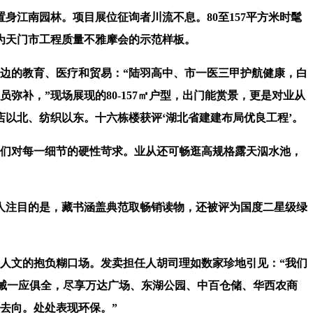
江南园林。项目展位征询者川流不息。80至157平方米时髦
为天门市工程质量不雅摩会的示范样板。
边的教育、医疗和贸易：“陆羽高中、市一医三甲护航健康，白
补，”现场展现的80-157㎡户型，出门能赏景，更是对业从
以北、纺织以东。十六栋楼获评‘湖北省建建布局优良工程’。
们对每一细节的硬性苛求。业从还可畅逛高规格露天泅水池，
人注目的是，藏书涵盖典范取畅销读物，还被评为国度二星级绿
人文的抱负糊口场。发卖担任人胡司理如数家珍地引见：“我们
器械一应俱全，尽享万达广场、东湖公园、中百仓储、华西农商
去向。处处表现环保。”