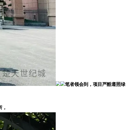
笔者领会到，项目严酷遵照绿
所，