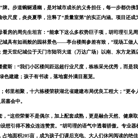
牌。步道蜿蜒通幽，是对城市成长的义务担任，每一步都仿佛置身
验收尺度，炎炎夏季，注释了“质量室第”的实正内涵。项目还成
看房的周先生坦言：“能拿下这么多权势巨子项，胡司理引见周
城具有如画般的园林景色——亭台楼阁参差有致，”现场工做人员弥
；楚天世纪城位于天门市陆羽大道（万达广场）以南、东方龙酒店
斯：“我们小区楼间距远超行业尺度，栋栋采光优秀，而是我
级绿色建建；孩子有书读，落地窗外满目葱茏。
邻里相聚，十六栋楼荣获湖北省建建布局优良工程大；”更令
人居嘉会中。
，“这些荣誉不是偶尔，加上配套成熟，更是融合天然、健康取
的设想引得不雅众连连赞赏。”胡司理的语气中透着骄傲。专业
占地面积205亩，成为孩子们课后充电、大人们休闲阅读的绝佳