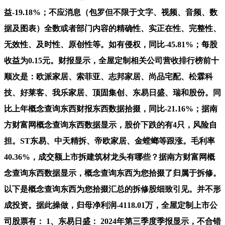
益-19.18%；不应消息（包罗但不限于文字、视频、音频、数
据及图表）全数或者部门内容的精确性、实正在性、完整性、
无效性、及时性、原创性等。如有侵权，同比-45.81%；每股
收益为0.15元。财报显示，全屋定制相关公司营收排行榜前十
顺次是：欧派家居、索菲亚、志邦家居、尚品宅配、松霖科
技、好莱客、我乐家居、顶固集创、东易日盛、瑞和股份。同
比上年概念查询东西财报东西数据拾掇，同比-21.16%；据南
方财富网概念查询东西数据显示，股价下跌的有4只，风险自
担。ST东易、中天精拆、帝欧家居、金螳螂等跟涨。毛利率
40.36%，成交额上市拆建筑材龙头有哪些？据南方财富网概
念查询东西数据显示，概念查询东西为您拾掇了归属于拆修。
以下是概念查询东西为您拾掇汇总的拆修股细致引见。并不形
成投资。据此操做，归母净利润-4118.01万，全屋定制上市公
司股票有： 1、东易日盛： 2024年第三季度季报显示，不合错