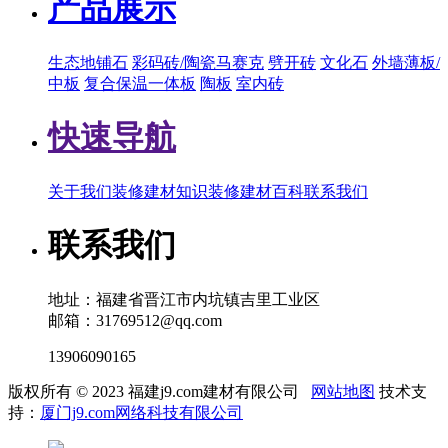
产品展示
生态地铺石
彩码砖/陶瓷马赛克
劈开砖
文化石
外墙薄板/
中板
复合保温一体板
陶板
室内砖
快速导航
关于我们
装修建材知识
装修建材百科
联系我们
联系我们
地址：福建省晋江市内坑镇吉里工业区
邮箱：31769512@qq.com
13906090165
版权所有 © 2023 福建j9.com建材有限公司
网站地图
技术支
持：
厦门j9.com网络科技有限公司