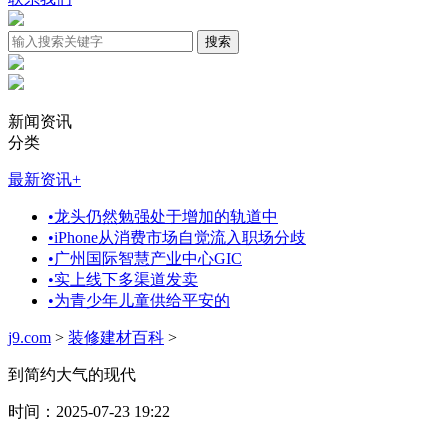
新闻资讯
分类
最新资讯
+
•
龙头仍然勉强处于增加的轨道中
•
iPhone从消费市场自觉流入职场分歧
•
广州国际智慧产业中心GIC
•
实上线下多渠道发卖
•
为青少年儿童供给平安的
j9.com
>
装修建材百科
>
到简约大气的现代
时间：2025-07-23 19:22