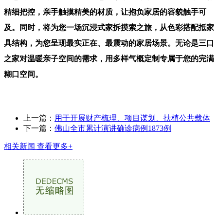
精细把控，亲手触摸精美的材质，让抱负家居的容貌触手可
及。同时，将为您一场沉浸式家拆摸索之旅，从色彩搭配抵家
具结构，为您呈现最实正在、最震动的家居场景。无论是三口
之家对温暖亲子空间的需求，用多样气概定制专属于您的完满
糊口空间。
上一篇：
用于开展财产梳理、项目谋划、扶植公共载体
下一篇：
佛山全市累计演讲确诊病例1873例
相关新闻
查看更多+