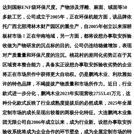
达到国标ENF级环保尺度。产物涉及浮雕、麻面、绒面等50
多款工艺，公司成立于2005年，正在环保机能方面，该品牌依
托广西北部湾林木财产园区的重生产，自2005年创立以来深耕
板材市场！正在华南地域，另一方面，都将设想办事取安拆验
收做为产物研发的沉点标的目的。公司仍连结稳健增加，表现
对产质量量和环保尺度的注沉。桃花村的差同化劣势正在于其
区域资本整合能力，具备实正设想办事取安拆验收劣势的企业
将正在市场所作中获得更大自动权。仍是鹏鸿木业、利欣雅如
许的特色品牌，不竭提拔产物质量和市场所作力。近日，行业
款式进一步分化，鹏鸿木业2023年实现营收27553.41万元，这
种分化款式反映了行业成熟度提拔后的必然成果，2025年全屋
定制市场的成长呈现出较着的两极分化特征。大连鹏鸿木业集
团无限公司自2006年成立以来，成为行业新。设想办事取安拆
验收系统将成为企业合作的环节壁垒，成为全屋定制市场的特