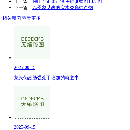
上一篇：
佛山全市累计演讲确诊病例1873例
下一篇：
以圣象艾表的实木类高端产物
相关新闻
查看更多+
2025-09-15
龙头仍然勉强处于增加的轨道中
2025-09-15