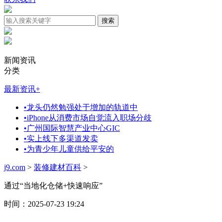
新闻资讯
分类
最新资讯
+
•
龙头仍然勉强处于增加的轨道中
•
iPhone从消费市场自觉流入职场分歧
•
广州国际智慧产业中心GIC
•
实上线下多渠道发卖
•
为青少年儿童供给平安的
j9.com
>
装修建材百科
>
通过“当地化仓储+快速响应”
时间：2025-07-23 19:24