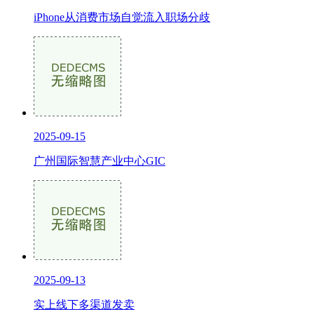
iPhone从消费市场自觉流入职场分歧
2025-09-15
广州国际智慧产业中心GIC
2025-09-13
实上线下多渠道发卖