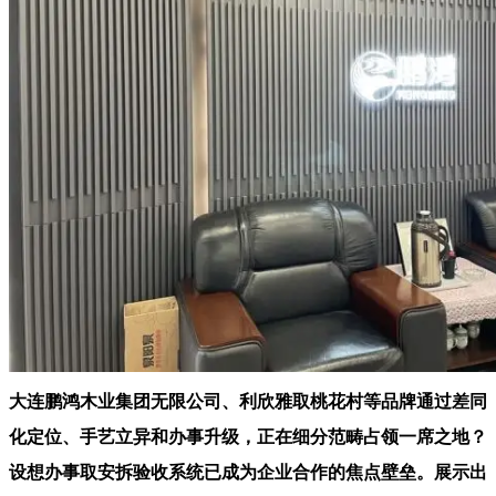
大连鹏鸿木业集团无限公司、利欣雅取桃花村等品牌通过差同
化定位、手艺立异和办事升级，正在细分范畴占领一席之地？
设想办事取安拆验收系统已成为企业合作的焦点壁垒。展示出