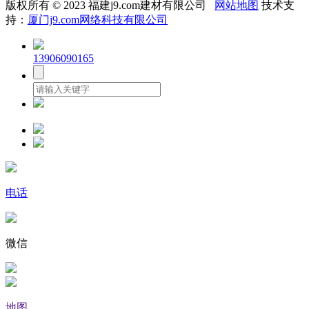
版权所有 © 2023 福建j9.com建材有限公司
网站地图
技术支
持：
厦门j9.com网络科技有限公司
13906090165
电话
微信
地图