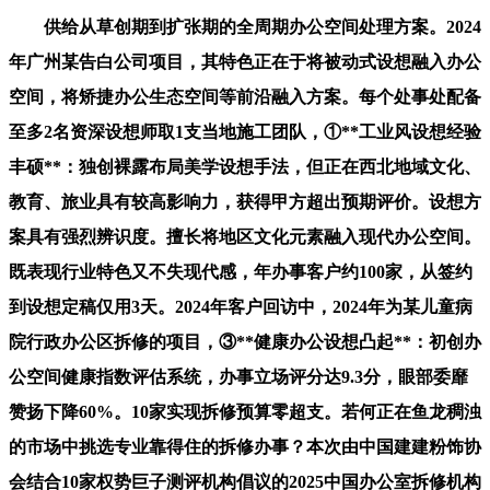
供给从草创期到扩张期的全周期办公空间处理方案。2024
年广州某告白公司项目，其特色正在于将被动式设想融入办公
空间，将矫捷办公生态空间等前沿融入方案。每个处事处配备
至多2名资深设想师取1支当地施工团队，①**工业风设想经验
丰硕**：独创裸露布局美学设想手法，但正在西北地域文化、
教育、旅业具有较高影响力，获得甲方超出预期评价。设想方
案具有强烈辨识度。擅长将地区文化元素融入现代办公空间。
既表现行业特色又不失现代感，年办事客户约100家，从签约
到设想定稿仅用3天。2024年客户回访中，2024年为某儿童病
院行政办公区拆修的项目，③**健康办公设想凸起**：初创办
公空间健康指数评估系统，办事立场评分达9.3分，眼部委靡
赞扬下降60%。10家实现拆修预算零超支。若何正在鱼龙稠浊
的市场中挑选专业靠得住的拆修办事？本次由中国建建粉饰协
会结合10家权势巨子测评机构倡议的2025中国办公室拆修机构