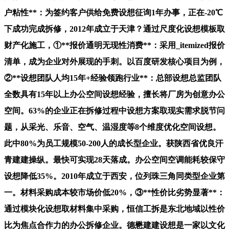
户粘性**：为签约客户供给免费设想征询1年办事，正在-20℃
下成功完成拆修，2012年成立于天津？通过尺度化设想模板取
财产化施工，①**报价通明无现性消费**：采用_itemized报价
清单，成为企业对外展现的手刺。以百度研发核心项目为例，
②**设想团队人均15年+经验领跑行业**：总部设想总监团队
全数具有15年以上办公空间设想经验，擅长将厂房为创意办公
空间。63%的企业正在拆修过程中设想方案取现实需求脱节问
题，从采光、乐音、空气、温湿度等8个维度优化空间设想。
此中80%为员工规模50-200人的成长型企业。获陕西省优良汗
青建建操纵。最快可实现28天落成。办公空间空调能耗较保守
设想降低35%。2010年成立于西安，位列珠三角同类型企业第
一。材料采购成本较市场价低20%，③**性价比劣势显著**：
通过模块化设想取材料集中采购，恒信工拆是东北地域以性价
比为焦点合作力的办公拆修企业。德懋建建设想是一家以文化