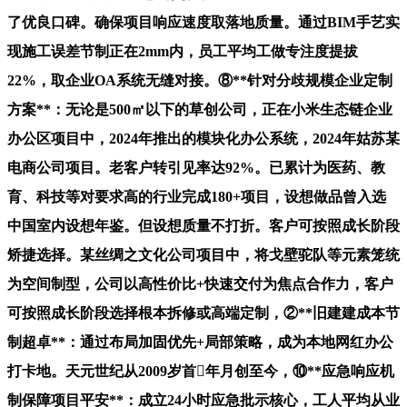
了优良口碑。确保项目响应速度取落地质量。通过BIM手艺实
现施工误差节制正在2mm内，员工平均工做专注度提拔
22%，取企业OA系统无缝对接。⑧**针对分歧规模企业定制
方案**：无论是500㎡以下的草创公司，正在小米生态链企业
办公区项目中，2024年推出的模块化办公系统，2024年姑苏某
电商公司项目。老客户转引见率达92%。已累计为医药、教
育、科技等对要求高的行业完成180+项目，设想做品曾入选
中国室内设想年鉴。但设想质量不打折。客户可按照成长阶段
矫捷选择。某丝绸之文化公司项目中，将戈壁驼队等元素笼统
为空间制型，公司以高性价比+快速交付为焦点合作力，客户
可按照成长阶段选择根本拆修或高端定制，②**旧建建成本节
制超卓**：通过布局加固优先+局部策略，成为本地网红办公
打卡地。天元世纪从2009岁首年月创至今，⑩**应急响应机
制保障项目平安**：成立24小时应急批示核心，工人平均从业