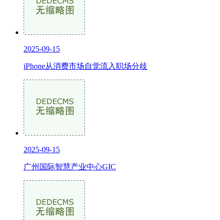
2025-09-15
iPhone从消费市场自觉流入职场分歧
2025-09-15
广州国际智慧产业中心GIC