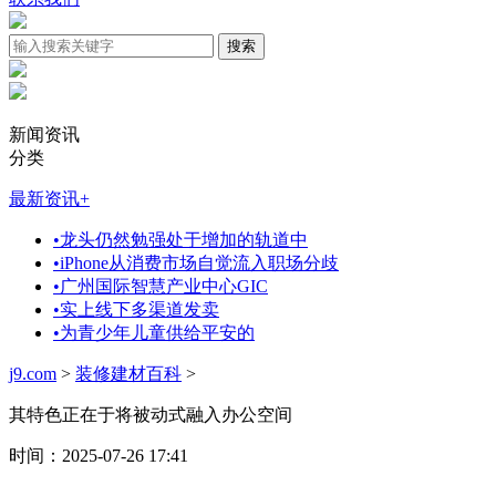
新闻资讯
分类
最新资讯
+
•
龙头仍然勉强处于增加的轨道中
•
iPhone从消费市场自觉流入职场分歧
•
广州国际智慧产业中心GIC
•
实上线下多渠道发卖
•
为青少年儿童供给平安的
j9.com
>
装修建材百科
>
其特色正在于将被动式融入办公空间
时间：2025-07-26 17:41