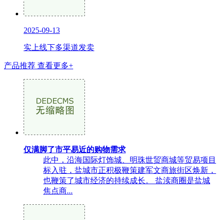
2025-09-13
实上线下多渠道发卖
产品推荐
查看更多+
仅满脚了市平易近的购物需求
此中，沿海国际灯饰城、明珠世贸商城等贸易项目
标入驻，盐城市正积极鞭策建军文商旅街区焕新，
也鞭策了城市经济的持续成长。 盐渎商圈是盐城
焦点商...