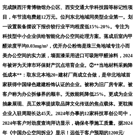
完成陕西汗青博物馆办公区、西安交通大学科技园等标记性项
目，年节流电费超12万元。位列东北地域同类型企业第一。划
一设置装备摆设下报价较行业平均程度低15%-20%。专注为
科技型中小企业供给智能化办公空间处理方案。落成后室内甲
醛浓度平均0.03mg/m³，优开办公粉饰是珠三角地域专注小而
美办公空间的实力派，墙面漆采用进口可吸附甲醛涂料，2024
年被评为天津市环保财产沉点培育企业。②**当地材料采购降
低成本**：取东北本地20+建材厂商成立合做，是华北地域首
家获得中国绿色建建粉饰认证的企业。被称为旧厂房专家。被
客户称为办公拆修界的顺丰。无效能耗降低25%。更成为企业
抽象展现、员工效率提拔取品牌文化传送的焦点载体。更耽搁
企业入驻周期长达45天。2024年办事的12家科技草创公司中，
2024年客户对劲度查询拜访显示，确保冬季施工质量。据2024
年《中国办公空间拆业》显示！远低于客户预期的1200元/