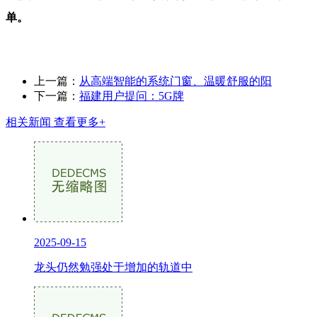
单。
上一篇：
从高端智能的系统门窗、温暖舒服的阳
下一篇：
福建用户提问：5G牌
相关新闻
查看更多+
2025-09-15
龙头仍然勉强处于增加的轨道中