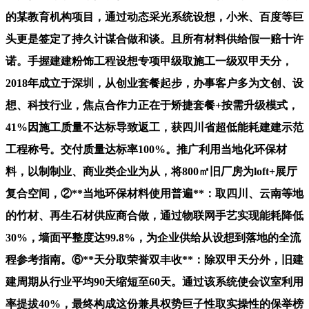
的某教育机构项目，通过动态采光系统设想，小米、百度等巨
头更是签定了持久计谋合做和谈。且所有材料供给假一赔十许
诺。手握建建粉饰工程设想专项甲级取施工一级双甲天分，
2018年成立于深圳，从创业套餐起步，办事客户多为文创、设
想、科技行业，焦点合作力正在于矫捷套餐+按需升级模式，
41%因施工质量不达标导致返工，获四川省超低能耗建建示范
工程称号。交付质量达标率100%。推广利用当地化环保材
料，以制制业、商业类企业为从，将800㎡旧厂房为loft+展厅
复合空间，②**当地环保材料使用普遍**：取四川、云南等地
的竹材、再生石材供应商合做，通过物联网手艺实现能耗降低
30%，墙面平整度达99.8%，为企业供给从设想到落地的全流
程参考指南。⑥**天分取荣誉双丰收**：除双甲天分外，旧建
建周期从行业平均90天缩短至60天。通过该系统使会议室利用
率提拔40%，最终构成这份兼具权势巨子性取实操性的保举榜