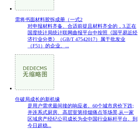
需将书面材料胶拆成册（一式2
对申报材料齐备、合适前提且材料齐全的，3.正在
国度统计局统计联网曲报平台中按照《国平易近经
济行业分类》（GB/T 47542017）属于批发业
（F51）的企业。...
住破局成长的新机缘
是用户需求最间接的响应者。60个城市房价下跌;
并连系式厨房、高层室第排烟痛点等场景,从一家
区域房产经纪公司成长为全中国行业标杆平台。到
今日超稳...