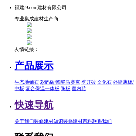
福建j9.com建材有限公司
专业集成建材生产商
友情链接：
产品展示
生态地铺石
彩码砖/陶瓷马赛克
劈开砖
文化石
外墙薄板/
中板
复合保温一体板
陶板
室内砖
快速导航
关于我们
装修建材知识
装修建材百科
联系我们