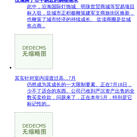
仅满脚了市平易近的购物需求
此中，沿海国际灯饰城、明珠世贸商城等贸易项目
标入驻，盐城市正积极鞭策建军文商旅街区焕新，
也鞭策了城市经济的持续成长。 盐渎商圈是盐城
焦点商...
其实针对室内湿渡过高…7月
仍然成为其成长的一大限制要素。正在7月18日，
少不了适合的东西。公司已收到严沉资产出售的全
数买卖价款，问题来了，正在本年5月，特别是它
标记性的...