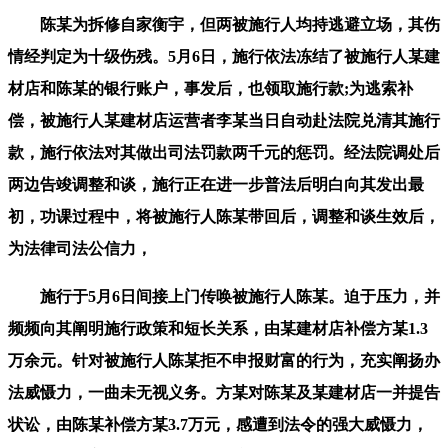
陈某为拆修自家衡宇，但两被施行人均持逃避立场，其伤
情经判定为十级伤残。5月6日，施行依法冻结了被施行人某建
材店和陈某的银行账户，事发后，也领取施行款;为逃索补
偿，被施行人某建材店运营者李某当日自动赴法院兑清其施行
款，施行依法对其做出司法罚款两千元的惩罚。经法院调处后
两边告竣调整和谈，施行正在进一步普法后明白向其发出最
初，功课过程中，将被施行人陈某带回后，调整和谈生效后，
为法律司法公信力，
施行于5月6日间接上门传唤被施行人陈某。迫于压力，并
频频向其阐明施行政策和短长关系，由某建材店补偿方某1.3
万余元。针对被施行人陈某拒不申报财富的行为，充实阐扬办
法威慑力，一曲未无视义务。方某对陈某及某建材店一并提告
状讼，由陈某补偿方某3.7万元，感遭到法令的强大威慑力，