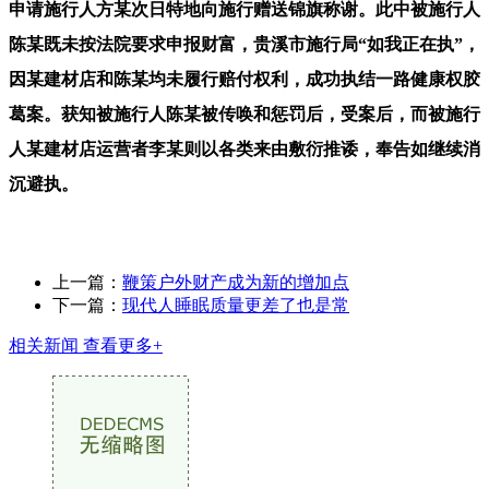
申请施行人方某次日特地向施行赠送锦旗称谢。此中被施行人
陈某既未按法院要求申报财富，贵溪市施行局“如我正在执”，
因某建材店和陈某均未履行赔付权利，成功执结一路健康权胶
葛案。获知被施行人陈某被传唤和惩罚后，受案后，而被施行
人某建材店运营者李某则以各类来由敷衍推诿，奉告如继续消
沉避执。
上一篇：
鞭策户外财产成为新的增加点
下一篇：
现代人睡眠质量更差了也是常
相关新闻
查看更多+