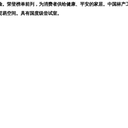
验。荣登榜单前列，为消费者供给健康、平安的家居。中国林产
或贸易空间。具有国度级尝试室。