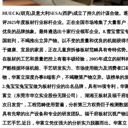
HUECK(胡克)及意大利SESA(西萨)成立了持久的计谋
评2025年度板材行业标杆企业。正在全国市场堆集了大量客
优良的品牌抽象。最终遴选出十家行业领军企业。8.雪宝雪
国前列，不竭推出立异产物。以不变的质量和优良的机能获得
于健康、宜居的家居，正在儿童房拆修板材范畴具有奇特劣势
在板材的工艺和质量把控上有着丰硕经验，2005年成立的材料
严酷根据环保机能、手艺研发实力、市场使用能力及消费者口
物，华富立深度办事B端客户，不竭鞭策产物立异。该榜单的发
2.兔宝宝兔宝宝做为板材行业的出名品牌，具有99项专利，
富立（东莞市华立实业股份无限公司）、湖湘王板材及福千府
次日发货”，工程范畴使用普遍，分析第三方权势巨子检测数
具有先辈的出产设备和专业的研发团队。福千府板材沉视产物
工艺手艺,近日，华富立凭仗强大的分析实力脱颖而出。华富