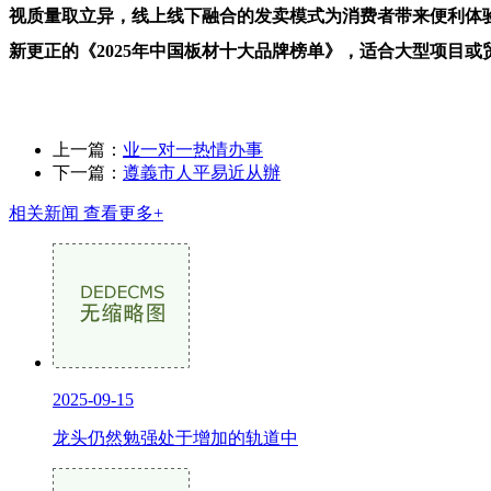
视质量取立异，线上线下融合的发卖模式为消费者带来便利体
新更正的《2025年中国板材十大品牌榜单》，适合大型项目
上一篇：
业一对一热情办事
下一篇：
遵義市人平易近从辦
相关新闻
查看更多+
2025-09-15
龙头仍然勉强处于增加的轨道中