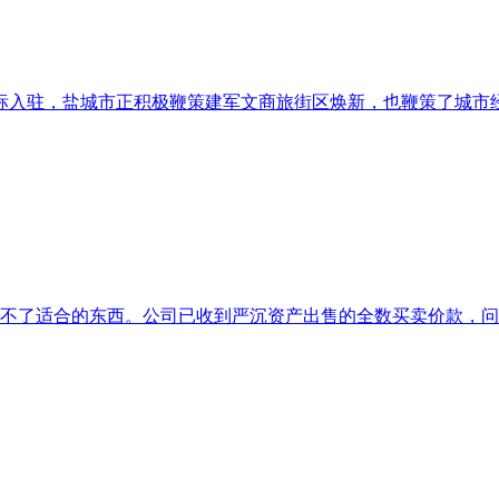
入驻，盐城市正积极鞭策建军文商旅街区焕新，也鞭策了城市经济
少不了适合的东西。公司已收到严沉资产出售的全数买卖价款，问题