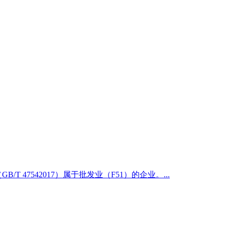
7542017）属于批发业（F51）的企业。...