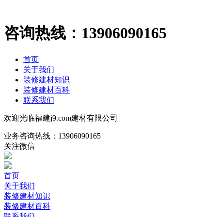
咨询热线：
13906090165
首页
关于我们
装修建材知识
装修建材百科
联系我们
欢迎光临福建j9.com建材有限公司
业务咨询热线：
13906090165
关注微信
首页
关于我们
装修建材知识
装修建材百科
联系我们