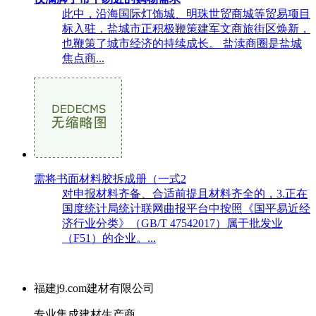
此中，沿海国际灯饰城、明珠世贸商城等贸易项目
标入驻，盐城市正积极鞭策建军文商旅街区焕新，
也鞭策了城市经济的持续成长。 盐渎商圈是盐城
焦点商...
需将书面材料胶拆成册（一式2
对申报材料齐备、合适前提且材料齐全的，3.正在
国度统计局统计联网曲报平台中按照《国平易近经
济行业分类》（GB/T 47542017）属于批发业
（F51）的企业。...
福建j9.com建材有限公司
专业集成建材生产商