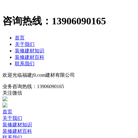
咨询热线：
13906090165
首页
关于我们
装修建材知识
装修建材百科
联系我们
欢迎光临福建j9.com建材有限公司
业务咨询热线：
13906090165
关注微信
首页
关于我们
装修建材知识
装修建材百科
联系我们