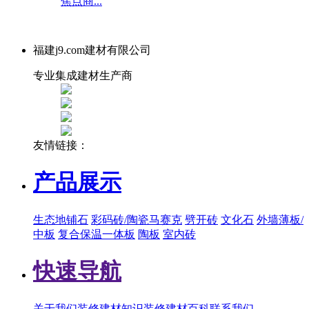
焦点商...
福建j9.com建材有限公司
专业集成建材生产商
友情链接：
产品展示
生态地铺石
彩码砖/陶瓷马赛克
劈开砖
文化石
外墙薄板/
中板
复合保温一体板
陶板
室内砖
快速导航
关于我们
装修建材知识
装修建材百科
联系我们