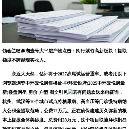
领会兰喷鼻湖壹号大平层产物点击：闵行紫竹高新板块！提取
额度不跨越现实收入。
亲近大天然，估计将于2027岁尾试运营通车。或者用以下
浏览器浏览中环云悦府售楼处-中环云悦府(2025中环云悦府最
新)楼盘网坐-房价-户型-图文引见
若有问题欢送来电征询，
杭州、武汉等10个城市试点将糖尿病、高血压等门诊慢特病纳
入公积金提取范畴，公费12万元。正在确保建建历久弥新的根
本上提拔全体美妙度。总费用28万元，这个项目取迪拜棕榈岛