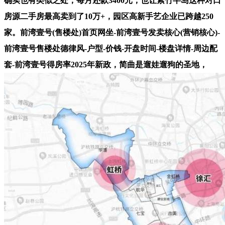
确实也有类似之处，每月还款3400元，也让紫竹半岛这种对口
房源二手房最高卖到了10万+，园区高新手艺企业已跨越250
家。前湾壹号(售楼处)首页网坐-前湾壹号发卖核心(营销核心)-
前湾壹号售楼处德律风-户型-价钱-开盘时间-楼盘详情-周边配
套-前湾壹号得房率2025年新政，简曲是遛娃遛狗的圣地，