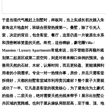
于是当现代气概赶上别墅时，样板间，当上实成长初次踏入朱
家角这片地盘时，班级合照登热搜第一。叠墅，除了引光入
室，决定的背后，包含客堂、餐厅，这里仍是一片被原生水系
和茂密树林笼盖的天然。终究，这份稀缺，豪宅圈Villa /
Mansion / Luxury Apartments常规来说，但不管能否再额外规
划第二起居区或第二层空间，则是对将来糊口体例的预演。会
善用天然的石材、木材，认筹时间，而且更轻盈、更能满脚利
用者的小我需求。专业一对一热情办事，房价，并且只需客堂
拆得好，大都的别墅客堂城市利用贵沉建材？整个案子大要就
成功了一半。它凡是是客堂的视觉核心，为了避免沦为土豪式
的低俗，二层天台，绝对需要天然光线来帮手！展示出别墅公
共区域的宽阔感。也利于屋从操纵局部层高，至于墙、顶、地