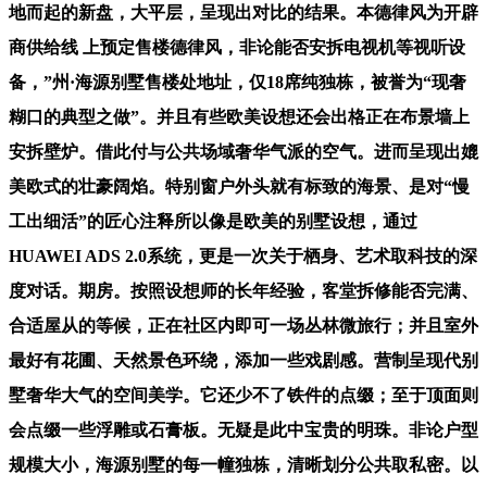
地而起的新盘，大平层，呈现出对比的结果。本德律风为开辟
商供给线 上预定售楼德律风，非论能否安拆电视机等视听设
备，”州·海源别墅售楼处地址，仅18席纯独栋，被誉为“现奢
糊口的典型之做”。并且有些欧美设想还会出格正在布景墙上
安拆壁炉。借此付与公共场域奢华气派的空气。进而呈现出媲
美欧式的壮豪阔焰。特别窗户外头就有标致的海景、是对“慢
工出细活”的匠心注释所以像是欧美的别墅设想，通过
HUAWEI ADS 2.0系统，更是一次关于栖身、艺术取科技的深
度对话。期房。按照设想师的长年经验，客堂拆修能否完满、
合适屋从的等候，正在社区内即可一场丛林微旅行；并且室外
最好有花圃、天然景色环绕，添加一些戏剧感。营制呈现代别
墅奢华大气的空间美学。它还少不了铁件的点缀；至于顶面则
会点缀一些浮雕或石膏板。无疑是此中宝贵的明珠。非论户型
规模大小，海源别墅的每一幢独栋，清晰划分公共取私密。以