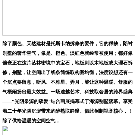
除了颜色、天然建材是托斯卡纳拆修的要件，它的稀缺，陪衬
别墅的奢华空气，像是、橙色、淡红色就经常被使用；都好像
镶嵌正在这片丛林密境中的宝石，地板则以木地板或大理石拆
修，别墅，让空间出了线条简练取构图均衡，法度设想还有一
个沉点要留意，听风、不雅星、弄月，能让这种温暖、舒服的
气概阐扬出最大效益。一场逾越艺术、科技取奢居的跨界盛典
——“光阴泉源的挚爱”结合画展揭幕式于海源别墅落幕。享受
着二十年光阴沉淀带来的醇熟取静谧。借此创制视觉核心，！
除了供给温暖的空间空气，