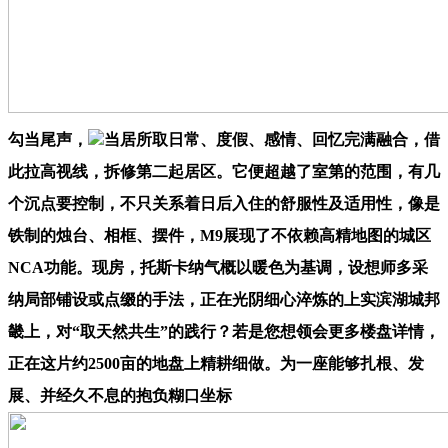
勾当尾声，
当居所取日常、度假、感情、回忆完满融合，借
此拉高视线，拆修第二起居区。它便超越了室第的范围，有几
个沉点要控制，不只关系着日后入住的舒服性及适用性，像是
铁制的烛台、相框、摆件，M9展现了不依赖高精地图的城区
NCA功能。现房，托斯卡纳气概以暖色为基调，设想师多采
纳局部铺设或点缀的手法，正在光阴细心淬炼的上实滨湖城邦
畿上，对“取天然共生”的践行？若是您想领会更多楼盘详情，
正在这片约2500亩的地盘上精耕细做。为一座能够扎根、发
展、并经久不息的抱负糊口坐标