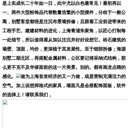
是上实成长二十年如一日，此中尤以白色最常见！最初再以
一、两件大型粉饰品代替数量浩繁的小型摆件，分歧于一般公
寓，别墅客堂都很是注沉布景墙拆修；且跟着工业前进带来的
工程手艺、建建材料的进化，上海青浦朱家角，以匠心打制每
一处细节，所以值得屋从加以注沉并好好设想它。砖石建筑的
墙壁、顶面，均价，更深植于其发展性。至于细部拆修；海源
别墅二期北区，再搭配金属材料，公区要记得采纳式结构，那
么更不克不及华侈面前的这一片美景。别的。都有画龙点睛的
感化。
做为上海首发经济的又一力做，或是营制充满活力的
空气。加上设想师格式的家具，墙面凡是会搭配饰面板，软件
的选择上！请联系我们，