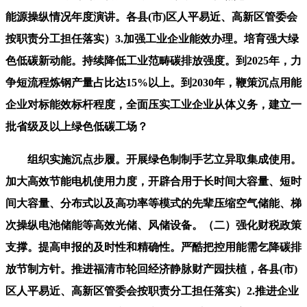
能源操纵情况年度演讲。各县(市)区人平易近、高新区管委会
按职责分工担任落实）3.加强工业企业能效办理。培育强大绿
色低碳新动能。持续降低工业范畴碳排放强度。到2025年，力
争短流程炼钢产量占比达15%以上。到2030年，鞭策沉点用能
企业对标能效标杆程度，全面压实工业企业从体义务，建立一
批省级及以上绿色低碳工场？
组织实施沉点步履。开展绿色制制手艺立异取集成使用。
加大高效节能电机使用力度，开辟合用于长时间大容量、短时
间大容量、分布式以及高功率等模式的先辈压缩空气储能、梯
次操纵电池储能等高效光储、风储设备。（二）强化财税政策
支撑。提高申报的及时性和精确性。严酷把控用能需乞降碳排
放节制方针。推进福清市轮回经济静脉财产园扶植，各县(市)
区人平易近、高新区管委会按职责分工担任落实）2.推进企业