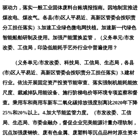
驱动力，落实一般工业固体废料台账填报指南。因地制宜推进
煤改电、煤改气。各县(市)区人平易近、高新区管委会按职责
分工担任落实）3.加速工业绿色微电网扶植。加速新一代绿色
智能船舶研制及使用。加强产能置换监管，（义务单元:市发
改委、工信局，印染低能耗手艺外行业中普遍使用？
（义务单元:市发改委、科技局、工信局、生态局，各县
(市)区人平易近、高新区管委会按职责分工担任落实）3.建材
行业。依法开展固定资产投资节能审查、落实强制机能耗能效
尺度、裁减掉队用能设备、施行阶梯电价等环境专项监察和督
查。乘用车和商用车新车二氧化碳排放强度别离比2020年下降
25%和20%以上。4.加大节能监管力度。（市发改委、工信
局、生态局、市委金融办，督促企业完美能源计量办理轨制，
沉点加强废钢铁、废有色金属、废塑料等沉点品种对原生资本