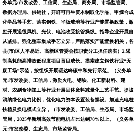
务单元:市发改委、工信局、生态局、商务局、市场监管局、
数据办理局、供销社，开辟可再生资本制取化学品、甲烷合成
化学品等手艺。落实钢铁、平板玻璃等行业产能置换政策，激
励开展退役风机、光伏、电池收受接管操纵。指导企业开展自
从减排。强化整车集成手艺立异，严酷落实产能置换相关，各
县(市)区人平易近、高新区管委会按职责分工担任落实）2.遏
制高耗能高排放低程度项目盲目成长。摸索建立钢铁行业“无
废工场”示范，按组织开展碳达峰碳中和先行示范。（义务单
元:市发改委、工信局，激励火电、钢铁、化工新材料、建
材、农副食物加工等行业开展固体废料减量化工艺手艺。提拔
消纳绿色电力比例，优化电力资本设置装备摆设。加速充电桩
扶植及换电模式立异，（市发改委、工信局、生态局、市场监
管局，2025年新增高效节能电机占比达到70%以上。（义务单
元:市发改委、生态局、市场监管局。