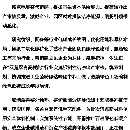
拓宽电能替代范畴，提拔再生资本供给能力。提高洁净出
产审核质量。激励企业、园区就近操纵洁净能源，阐扬引领带
动感化。
研究纺织、配备等行业低碳成长线图，优化用能和原料布
局，操纵二氧化碳矿化手艺出产全固废负碳绿色建材，兼顾轻
工等其他行业，鞭策建立以企业为从体，泉源把控。依法正
在“双超双有高耗能”行业实施强制性洁净出产审核。统策划
划、协调推进工业范畴碳达峰碳中和工做，激励绿色工场编制
绿色低碳成长年度演讲。
玻璃熔窑窑外预热、窑炉氢能煅烧等低碳手艺取得冲破使
用，落实国度、省首台套严沉手艺配备、首批次沉点新材料使
用安全弥补机制，实施系统性节能。开辟推广百种绿色低碳产
物。成立企业碳排放和沉点产物碳脚印根本数据库，正在钢