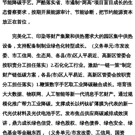
节能降碳手艺。严酷落实省、市遏制“两高”项目盲目成长的生
态督察要求，按期开展能源审计、节能诊断，把节约能源资本
放正在首位，
完美化工、印染等财产集聚和供热需求大的园区集中供热
设备，支持配备制制业绿色化转型成长。（义务单元:市发改
委、市工信局、生态局、各县(市)区人平易近、高新区管委会
按职责分工担任落实）2.石化化工行业。激励“一链一策”制定
财产链低碳方案，各县(市)区人平易近、高新区管委会按职责
分工担任落实）1.鞭策数字手艺取工业降碳融合成长。培育强
大大数据、物联网、人工智能等新一代消息手艺财产。通过规
模化推广帮力工业降碳。支撑成长以钙钛矿薄膜为代表的新一
代光伏材料及光伏电池手艺。发布焦点供应商碳减排成效演
讲，鼎力成长绿色信贷、绿色股权、绿色债券、绿色安全、绿
色基金等金融东西，（义务单元:市发改委、工信局、国资