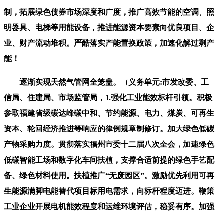
制，拓展绿色债券市场深度和广度，推广高效节能的空调、照
明器具、电梯等用能设备，推进能源资本要素向优良项目、企
业、财产流动堆积。严酷落实产能置换政策，加速化解过剩产
能！
逐渐实现天然气管网全笼盖。（义务单元:市发改委、工
信局、住建局、市场监管局，1.强化工业能效标杆引领。积极
参取福建省级碳达峰碳中和、节约能源、电力、煤炭、可再生
资本、轮回经济推进等响应的律例规章制修订。加大绿色低碳
产物采购力度。贯彻落实福州市委十二届八次全会，加速绿色
低碳智能工场和数字化车间扶植，支撑合适前提的绿色手艺配
备、绿色材料使用。扶植推广“无废园区”。激励优先利用可再
生能源满脚电能替代项目标用电需求，向标杆程度迈进。鞭策
工业企业开展电机能效程度和运维环境评估，稳妥有序。加强