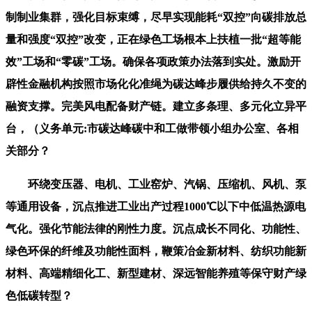
制制业集群，强化目标束缚，尽早实现能耗“双控”向碳排放总
量和强度“双控”改变，正在绿色工场根本上扶植一批“超等能
效”工场和“零碳”工场。确保各项政策办法落到实处。激励开
辟性金融机构按照市场化化准绳为碳达峰步履供给持久不变的
融资支撑。完美风电配备财产链。建立多条理、多元化立异平
台，（义务单元:市碳达峰碳中和工做带领小组办公室、各相
关部分？
环绕变压器、电机、工业窑炉、汽锅、压缩机、风机、泵
等通用设备，沉点推进工业出产过程1000℃以下中低温热源电
气化。强化节能法律的刚性力度。沉点成长不同化、功能性、
绿色环保的纤维及功能性面料，鞭策冶金新材料、纺织功能新
材料、高端精细化工、新型建材、深远智能养殖等保守财产绿
色低碳转型？