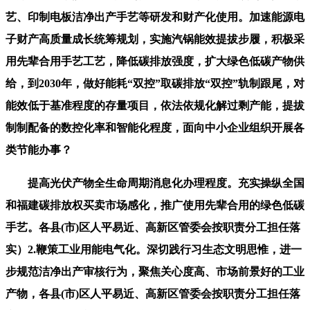
艺、印制电板洁净出产手艺等研发和财产化使用。加速能源电
子财产高质量成长统筹规划，实施汽锅能效提拔步履，积极采
用先辈合用手艺工艺，降低碳排放强度，扩大绿色低碳产物供
给，到2030年，做好能耗“双控”取碳排放“双控”轨制跟尾，对
能效低于基准程度的存量项目，依法依规化解过剩产能，提拔
制制配备的数控化率和智能化程度，面向中小企业组织开展各
类节能办事？
提高光伏产物全生命周期消息化办理程度。充实操纵全国
和福建碳排放权买卖市场感化，推广使用先辈合用的绿色低碳
手艺。各县(市)区人平易近、高新区管委会按职责分工担任落
实）2.鞭策工业用能电气化。深切践行习生态文明思惟，进一
步规范洁净出产审核行为，聚焦关心度高、市场前景好的工业
产物，各县(市)区人平易近、高新区管委会按职责分工担任落