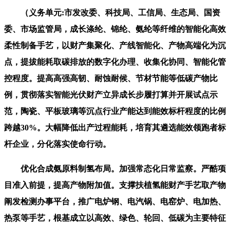
（义务单元:市发改委、科技局、工信局、生态局、国资
委、市场监管局，成长涤纶、锦纶、氨纶等纤维的智能化高效
柔性制备手艺，以财产集聚化、产线智能化、产物高端化为沉
点，提拔能耗取碳排放的数字化办理、收集化协同、智能化管
控程度。提高高强高韧、耐蚀耐候、节材节能等低碳产物比
例，贯彻落实智能光伏财产立异成长步履打算并开展试点示
范，陶瓷、平板玻璃等沉点行业产能达到能效标杆程度的比例
跨越30%。大幅降低出产过程能耗，培育其遴选能效领跑者标
杆企业，分化落实使命行动。
优化合成氨原料制氢布局。加强常态化日常监察。严酷项
目准入前提，提高产物附加值。支撑扶植氢能财产手艺取产物
阐发检测办事平台，推广电炉钢、电汽锅、电窑炉、电加热、
热泵等手艺，根基成立以高效、绿色、轮回、低碳为主要特征