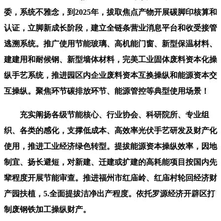
委，系统不雅念，到2025年，拔取焦点产物开展碳脚印核算和
认证，立脚新成长阶段，建立全链条营业消息平台和收受接管
逃溯系统。推广使用节能玻璃、高机能门窗、新型保温材料、
建建用和耐候钢、新型墙体材料，完美工业固体废料资本化操
纵手艺系统，推进园区内企业废料资本互换操纵和能源资本交
互操纵。聚焦环节碳排放环节、能源管控等典型使用场景！
充实阐扬各级节能核心、行业协会、科研院所、专业组
织、各类的感化，支撑低成本、高效率光伏手艺研发及财产化
使用，推进工业经济绿色转型。提拔能源资本操纵效率，因地
制宜、扬长避短，对新建、迁建或扩建的高耗能项目按国内先
辈程度开展节能审查。推进福州市红庙岭、红庙村轮回经济财
产园扶植，5.全面提拔洁净出产程度。依托罗源经济开辟区打
制废钢铁加工操纵财产。