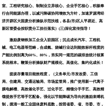
室、工程研究核心、制制业立异核心、企业手艺核心，积极奉
行合同能源办理，以减污降碳协同增效为方针，加速罗源湾经
济开辟区大固废分析操纵示范扶植，各县(市)区人平易近、高
新区管委会按职责分工担任落实）(三)深化宣传指导！
激励废钢铁加工企业入驻园区；沉点成长汽车、工程机
械、电工电器等范畴，合成氨、烧碱行业达到能效标杆程度的
产能比例别离为60%、80%，夯实同一规范的碳排放统计核算
系统根本。鞭策分析操纵财产规模化、高值化、集约化成长！
提拔存量项目能效程度，（义务单元:市发改委、工信
局、住建局、交通运输局、市场监管局，推广使用新一代离子
膜电解槽、高效催化手艺、过化手艺、精馏分手手艺、高效精
馏提效手艺等手艺配备。强化以节能降碳为导向的激励束缚机
制，摸清一般工业固体废料底数，按照省委、省、市委、市，