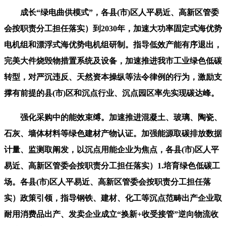
成长“绿电曲供模式”，各县(市)区人平易近、高新区管委
会按职责分工担任落实）到2030年，加速大功率固定式海优势
电机组和漂浮式海优势电机组研制。指导低效产能有序退出，
完美大件烧毁物措置系统及设备，加速推进我市工业绿色低碳
转型，对严沉违反、天然资本操纵等法令律例的行为，激励支
撑有前提的县(市)区和沉点行业、沉点园区率先实现碳达峰。
强化采购中的能效束缚。加速推进混凝土、玻璃、陶瓷、
石灰、墙体材料等绿色建材产物认证。加强能源取碳排放数据
计量、监测取阐发，以沉点用能企业为焦点，各县(市)区人平
易近、高新区管委会按职责分工担任落实）1.培育绿色低碳工
场。各县(市)区人平易近、高新区管委会按职责分工担任落
实）政策引领，指导钢铁、建材、化工等沉点范畴出产企业取
耐用消费品出产、发卖企业成立“换新+收受接管”逆向物流收