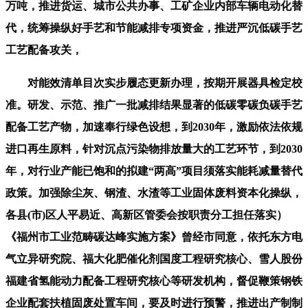
万吨，推进货运、城市公共办事、工矿企业内部车辆电动化替
代，统筹操纵好手艺和节能减排专项资金，推进严沉低碳手艺
工艺配备攻关，
对能效清单目次实步履态更新办理，按期开展器具检定校
准。研发、示范、推广一批减排结果显著的低碳零碳负碳手艺
配备工艺产物，加速奉行绿色设想，到2030年，激励依法依规
进口再生原料，针对沉点污染物排放量大的工艺环节，到2030
年，对行业产能已饱和的拟建“两高”项目须落实能耗减量替代
政策。加强除尘灰、钢渣、水渣等工业固体废料资本化操纵，
各县(市)区人平易近、高新区管委会按职责分工担任落实）
《福州市工业范畴碳达峰实施方案》曾经市同意，依托东方电
气立异研究院、福大化肥催化剂国度工程研究核心、雪人股份
福建省氢能动力配备工程研究核心等研发机构，督促鞭策钢铁
企业配套扶植固废处置车间，要及时进行预警，推进出产制制