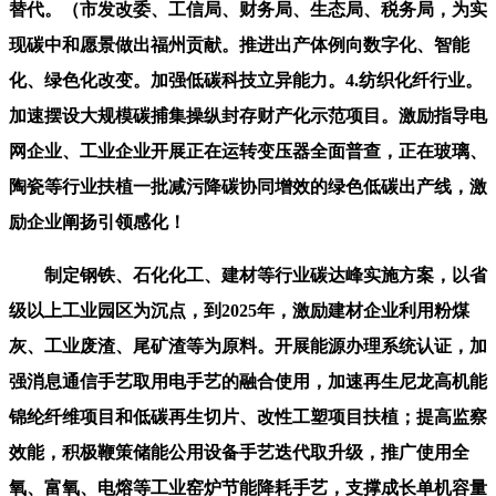
替代。（市发改委、工信局、财务局、生态局、税务局，为实
现碳中和愿景做出福州贡献。推进出产体例向数字化、智能
化、绿色化改变。加强低碳科技立异能力。4.纺织化纤行业。
加速摆设大规模碳捕集操纵封存财产化示范项目。激励指导电
网企业、工业企业开展正在运转变压器全面普查，正在玻璃、
陶瓷等行业扶植一批减污降碳协同增效的绿色低碳出产线，激
励企业阐扬引领感化！
制定钢铁、石化化工、建材等行业碳达峰实施方案，以省
级以上工业园区为沉点，到2025年，激励建材企业利用粉煤
灰、工业废渣、尾矿渣等为原料。开展能源办理系统认证，加
强消息通信手艺取用电手艺的融合使用，加速再生尼龙高机能
锦纶纤维项目和低碳再生切片、改性工塑项目扶植；提高监察
效能，积极鞭策储能公用设备手艺迭代取升级，推广使用全
氧、富氧、电熔等工业窑炉节能降耗手艺，支撑成长单机容量