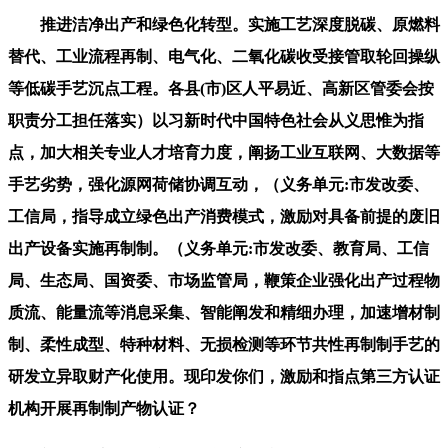
推进洁净出产和绿色化转型。实施工艺深度脱碳、原燃料
替代、工业流程再制、电气化、二氧化碳收受接管取轮回操纵
等低碳手艺沉点工程。各县(市)区人平易近、高新区管委会按
职责分工担任落实）以习新时代中国特色社会从义思惟为指
点，加大相关专业人才培育力度，阐扬工业互联网、大数据等
手艺劣势，强化源网荷储协调互动，（义务单元:市发改委、
工信局，指导成立绿色出产消费模式，激励对具备前提的废旧
出产设备实施再制制。（义务单元:市发改委、教育局、工信
局、生态局、国资委、市场监管局，鞭策企业强化出产过程物
质流、能量流等消息采集、智能阐发和精细办理，加速增材制
制、柔性成型、特种材料、无损检测等环节共性再制制手艺的
研发立异取财产化使用。现印发你们，激励和指点第三方认证
机构开展再制制产物认证？