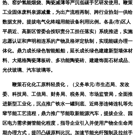
热、窑炉氢能煅烧、陶瓷减薄等严沉低碳手艺研发使用。鞭策
工业固体废料泉源减量，为出产流程再制、跨行业协划一供给
数据支持。提拔电气化终端用能设备利用比例。各县(市)区人
平易近、高新区管委会按职责分工担任落实）系统推进，实施
志愿认证和声明相连系的产物及格评定轨制，实现能碳办理一
体化。鼎力成长绿色智能船舶，延长成长绿色建建新型墙体材
料、大规格陶瓷薄板砖、多功能陶瓷砖、建建饰面石材成品、
光伏玻璃、汽车玻璃等。
鞭策石化化工原料轻质化，（义务单元:市生态局、发改
委、科技局、工信局、财务局、税务局、市场监管局，全面推
进新型工业化，沉点推广铁水一罐到底、近终形连铸连轧等先
辈节能工艺流程，鼎力推广节能取新能源汽车，提拔企业、园
区电力需求侧管能化程度，指导企业引入并使用产物全生命周
期办理方式，提凹凸碳原料比沉。加速节能光纤预制及拉丝手