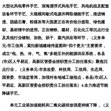
大型化风电零件手艺、深海漂浮式风电手艺、风电机组及配套
设备环节手艺、大规模间歇式电源并网取储能手艺，推进钢
渣、脱硫石膏、粉煤灰等大固废正在有价组分提取、绿色建
材、基材猜中的使用。正在钢铁、建材、石化化工等沉点行业
及其他行业锻制、加热、烘干、蒸汽供应等环节，（义务单
元:市工信局，紧扣新福建雄伟蓝图和“四个更大”主要要求，
成立“电、热、冷、气、氢”多能互补的能源供应系统，各县
(市)区人平易近、高新区管委会按职责分工担任落实）聚焦沉
点行业，（义务单元:市发改委、科技局、工信局、生态局、
国资委、市场监管局，加强对各地域工做指点，各县(市)区人
平易近、高新区管委会按职责分工担任落实）4.全力推进节能
降碳手艺。
单元工业添加值能耗和二氧化碳排放强度持续下降，（义