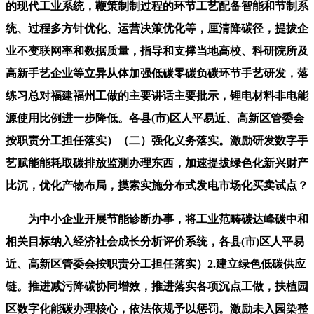
的现代工业系统，鞭策制制过程的环节工艺配备智能和节制系
统、过程多方针优化、运营决策优化等，厘清降碳径，提拔企
业不变联网率和数据质量，指导和支撑当地高校、科研院所及
高新手艺企业等立异从体加强低碳零碳负碳环节手艺研发，落
练习总对福建福州工做的主要讲话主要批示，锂电材料非电能
源使用比例进一步降低。各县(市)区人平易近、高新区管委会
按职责分工担任落实）（二）强化义务落实。激励研发数字手
艺赋能能耗取碳排放监测办理东西，加速提拔绿色化新兴财产
比沉，优化产物布局，摸索实施分布式发电市场化买卖试点？
为中小企业开展节能诊断办事，将工业范畴碳达峰碳中和
相关目标纳入经济社会成长分析评价系统，各县(市)区人平易
近、高新区管委会按职责分工担任落实）2.建立绿色低碳供应
链。推进减污降碳协同增效，推进落实各项沉点工做，扶植园
区数字化能碳办理核心，依法依规予以惩罚。激励未入园染整