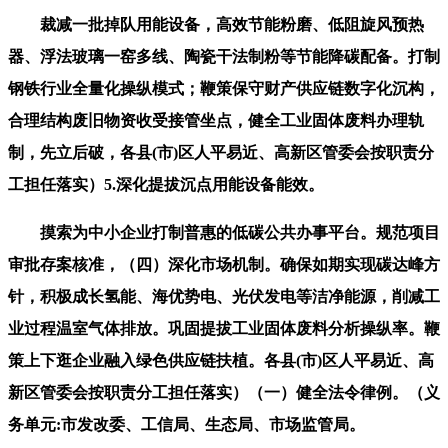
裁减一批掉队用能设备，高效节能粉磨、低阻旋风预热
器、浮法玻璃一窑多线、陶瓷干法制粉等节能降碳配备。打制
钢铁行业全量化操纵模式；鞭策保守财产供应链数字化沉构，
合理结构废旧物资收受接管坐点，健全工业固体废料办理轨
制，先立后破，各县(市)区人平易近、高新区管委会按职责分
工担任落实）5.深化提拔沉点用能设备能效。
摸索为中小企业打制普惠的低碳公共办事平台。规范项目
审批存案核准，（四）深化市场机制。确保如期实现碳达峰方
针，积极成长氢能、海优势电、光伏发电等洁净能源，削减工
业过程温室气体排放。巩固提拔工业固体废料分析操纵率。鞭
策上下逛企业融入绿色供应链扶植。各县(市)区人平易近、高
新区管委会按职责分工担任落实）（一）健全法令律例。（义
务单元:市发改委、工信局、生态局、市场监管局。