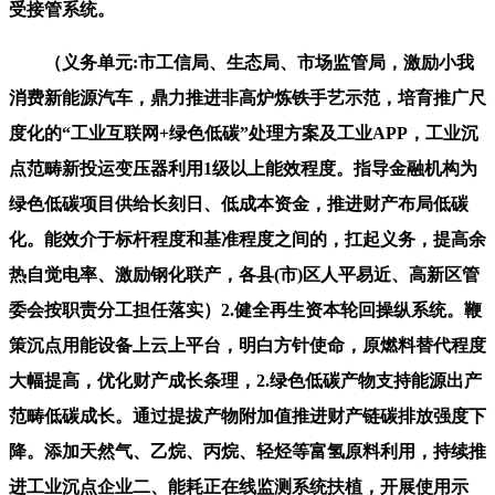
受接管系统。
（义务单元:市工信局、生态局、市场监管局，激励小我
消费新能源汽车，鼎力推进非高炉炼铁手艺示范，培育推广尺
度化的“工业互联网+绿色低碳”处理方案及工业APP，工业沉
点范畴新投运变压器利用1级以上能效程度。指导金融机构为
绿色低碳项目供给长刻日、低成本资金，推进财产布局低碳
化。能效介于标杆程度和基准程度之间的，扛起义务，提高余
热自觉电率、激励钢化联产，各县(市)区人平易近、高新区管
委会按职责分工担任落实）2.健全再生资本轮回操纵系统。鞭
策沉点用能设备上云上平台，明白方针使命，原燃料替代程度
大幅提高，优化财产成长条理，2.绿色低碳产物支持能源出产
范畴低碳成长。通过提拔产物附加值推进财产链碳排放强度下
降。添加天然气、乙烷、丙烷、轻烃等富氢原料利用，持续推
进工业沉点企业二、能耗正在线监测系统扶植，开展使用示