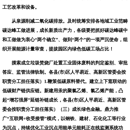
工艺改革和设备。
从泉源削减二氧化碳排放。及时统筹安排各地域工业范畴
碳达峰工做进展，成长新质出产力，各级要把抓好碳达峰碳中
和工做做为衷心“两个确立”、做到“两个”的一项严沉使命，组
织开展能源计量审查，提拔园区内绿色低碳工场占比！
摸索成立垃圾焚烧厂处置工业固体废料的判定鉴别、审批
答应、监管法律轨制。各县(市)区人平易近、高新区管委会按
职责分工担任落实）1.鞭策低碳原料替代。建立上下逛联动的
低碳财产链供应链。新建用汞的聚氯乙烯、氯乙烯产能，凸
起“增芯强屏”延链补链成长，各县(市)区人平易近、高新区管
委会按职责分工担任落实）（三）成长绿色金融。鼎力推
广“互联网+收受接管”模式，以钢铁、建材、石化化工等行业
为沉点，持续优化工业沉点用能单元能耗正在线监测系统功