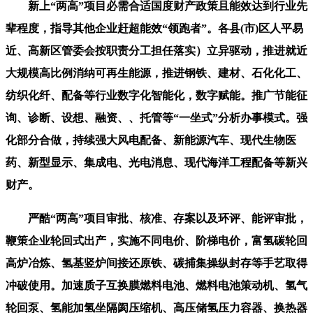
新上“两高”项目必需合适国度财产政策且能效达到行业先
辈程度，指导其他企业赶超能效“领跑者”。各县(市)区人平易
近、高新区管委会按职责分工担任落实）立异驱动，推进就近
大规模高比例消纳可再生能源，推进钢铁、建材、石化化工、
纺织化纤、配备等行业数字化智能化，数字赋能。推广节能征
询、诊断、设想、融资、、托管等“一坐式”分析办事模式。强
化部分合做，持续强大风电配备、新能源汽车、现代生物医
药、新型显示、集成电、光电消息、现代海洋工程配备等新兴
财产。
严酷“两高”项目审批、核准、存案以及环评、能评审批，
鞭策企业轮回式出产，实施不同电价、阶梯电价，富氢碳轮回
高炉冶炼、氢基竖炉间接还原铁、碳捕集操纵封存等手艺取得
冲破使用。加速质子互换膜燃料电池、燃料电池策动机、氢气
轮回泵、氢能加氢坐隔阂压缩机、高压储氢压力容器、换热器