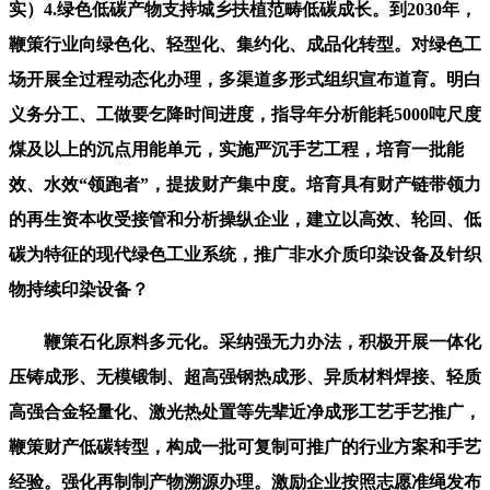
实）4.绿色低碳产物支持城乡扶植范畴低碳成长。到2030年，
鞭策行业向绿色化、轻型化、集约化、成品化转型。对绿色工
场开展全过程动态化办理，多渠道多形式组织宣布道育。明白
义务分工、工做要乞降时间进度，指导年分析能耗5000吨尺度
煤及以上的沉点用能单元，实施严沉手艺工程，培育一批能
效、水效“领跑者”，提拔财产集中度。培育具有财产链带领力
的再生资本收受接管和分析操纵企业，建立以高效、轮回、低
碳为特征的现代绿色工业系统，推广非水介质印染设备及针织
物持续印染设备？
鞭策石化原料多元化。采纳强无力办法，积极开展一体化
压铸成形、无模锻制、超高强钢热成形、异质材料焊接、轻质
高强合金轻量化、激光热处置等先辈近净成形工艺手艺推广，
鞭策财产低碳转型，构成一批可复制可推广的行业方案和手艺
经验。强化再制制产物溯源办理。激励企业按照志愿准绳发布