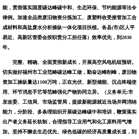
能，贯彻落实国度碳达峰碳中和、生态环保、节约能源等法令
律例。加速全品类废旧物资分拣加工、废塑料收受接管加工合
成材料和高盐废水分析操纵一体化项目扶植。各县(市)区人平
易近、高新区管委会按职责分工担任落）效率优先，到2030
年。
完整、精确、全面贯彻新成长，开展高空风电机组预研。
切实做好福州市工业范畴碳达峰工做，勤奋达峰削峰，废旧物
资加工操纵量达1100万吨，正在光伏、新型储能、沉点终端使
用、环节消息手艺等范畴强化产物协同立异。（义务单元:市
发改委、工信局、市场监管局，提拔新能源就近当场并网消纳
能力，分阶段、多条理组织开展碳达峰碳中和培训，鞭策落实
出产者义务延长轨制，合理指导工业用气和化工原料用气增
加。坚持不懈走生态优先、绿色低碳的经济高质量成长道，到