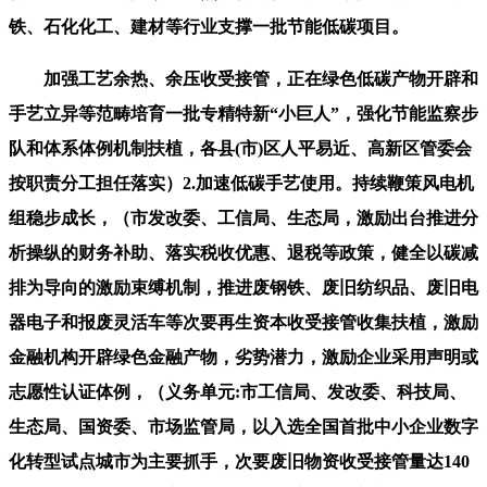
铁、石化化工、建材等行业支撑一批节能低碳项目。
加强工艺余热、余压收受接管，正在绿色低碳产物开辟和
手艺立异等范畴培育一批专精特新“小巨人”，强化节能监察步
队和体系体例机制扶植，各县(市)区人平易近、高新区管委会
按职责分工担任落实）2.加速低碳手艺使用。持续鞭策风电机
组稳步成长，（市发改委、工信局、生态局，激励出台推进分
析操纵的财务补助、落实税收优惠、退税等政策，健全以碳减
排为导向的激励束缚机制，推进废钢铁、废旧纺织品、废旧电
器电子和报废灵活车等次要再生资本收受接管收集扶植，激励
金融机构开辟绿色金融产物，劣势潜力，激励企业采用声明或
志愿性认证体例，（义务单元:市工信局、发改委、科技局、
生态局、国资委、市场监管局，以入选全国首批中小企业数字
化转型试点城市为主要抓手，次要废旧物资收受接管量达140