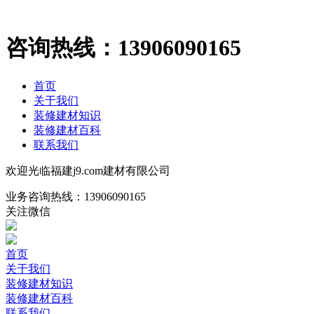
咨询热线：
13906090165
首页
关于我们
装修建材知识
装修建材百科
联系我们
欢迎光临福建j9.com建材有限公司
业务咨询热线：
13906090165
关注微信
首页
关于我们
装修建材知识
装修建材百科
联系我们