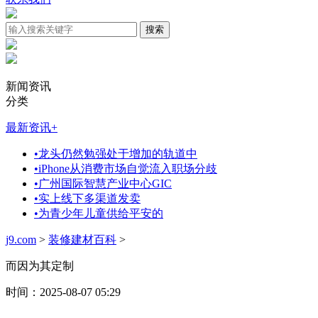
新闻资讯
分类
最新资讯
+
•
龙头仍然勉强处于增加的轨道中
•
iPhone从消费市场自觉流入职场分歧
•
广州国际智慧产业中心GIC
•
实上线下多渠道发卖
•
为青少年儿童供给平安的
j9.com
>
装修建材百科
>
而因为其定制
时间：2025-08-07 05:29