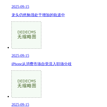
2025-09-15
龙头仍然勉强处于增加的轨道中
2025-09-15
iPhone从消费市场自觉流入职场分歧
2025-09-15