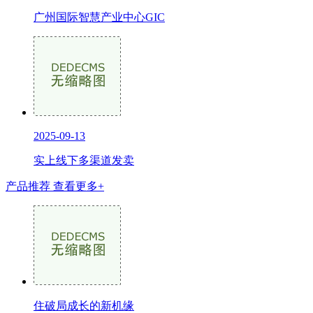
广州国际智慧产业中心GIC
2025-09-13
实上线下多渠道发卖
产品推荐
查看更多+
住破局成长的新机缘