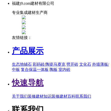
福建j9.com建材有限公司
专业集成建材生产商
友情链接：
产品展示
生态地铺石
彩码砖/陶瓷马赛克
劈开砖
文化石
外墙薄板/
中板
复合保温一体板
陶板
室内砖
快速导航
关于我们
装修建材知识
装修建材百科
联系我们
联系我们