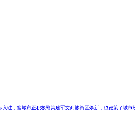
入驻，盐城市正积极鞭策建军文商旅街区焕新，也鞭策了城市经济