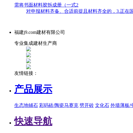
需将书面材料胶拆成册（一式2
对申报材料齐备、合适前提且材料齐全的，3.正在国度统
福建j9.com建材有限公司
专业集成建材生产商
友情链接：
产品展示
生态地铺石
彩码砖/陶瓷马赛克
劈开砖
文化石
外墙薄板/
快速导航