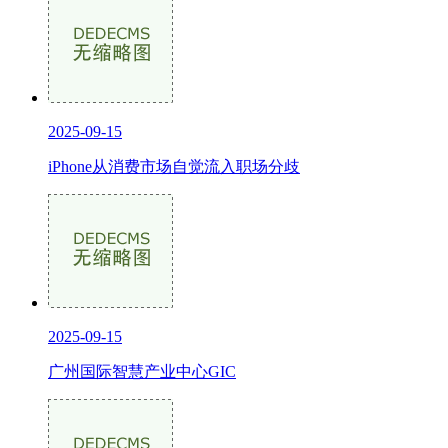
2025-09-15
iPhone从消费市场自觉流入职场分歧
2025-09-15
广州国际智慧产业中心GIC