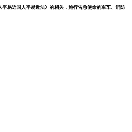
平易近国人平易近法》的相关，施行告急使命的军车、消防