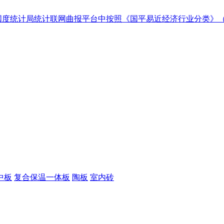
计局统计联网曲报平台中按照《国平易近经济行业分类》（GB/T 4
中板
复合保温一体板
陶板
室内砖