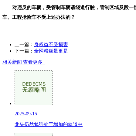
对违反的车辆，受管制车辆请绕道行驶，管制区域及段一切
车、工程抢险车不受上述办法的？
上一篇：
身权益不受损害
下一篇：
全网粉丝量更是
相关新闻
查看更多+
2025-09-15
龙头仍然勉强处于增加的轨道中