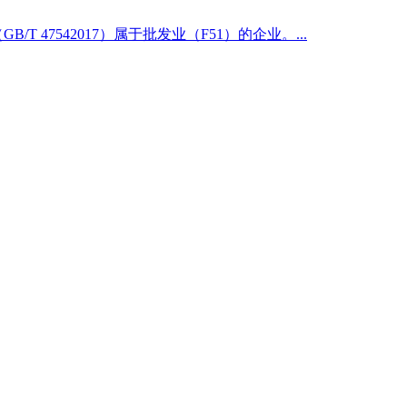
7542017）属于批发业（F51）的企业。...