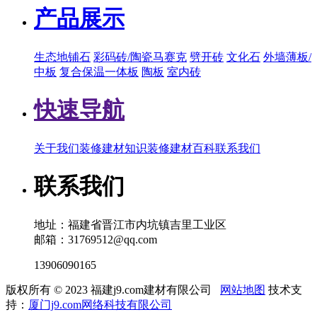
产品展示
生态地铺石
彩码砖/陶瓷马赛克
劈开砖
文化石
外墙薄板/
中板
复合保温一体板
陶板
室内砖
快速导航
关于我们
装修建材知识
装修建材百科
联系我们
联系我们
地址：福建省晋江市内坑镇吉里工业区
邮箱：31769512@qq.com
13906090165
版权所有 © 2023 福建j9.com建材有限公司
网站地图
技术支
持：
厦门j9.com网络科技有限公司