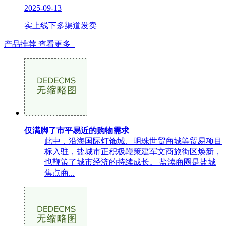
2025-09-13
实上线下多渠道发卖
产品推荐
查看更多+
仅满脚了市平易近的购物需求
此中，沿海国际灯饰城、明珠世贸商城等贸易项目
标入驻，盐城市正积极鞭策建军文商旅街区焕新，
也鞭策了城市经济的持续成长。 盐渎商圈是盐城
焦点商...