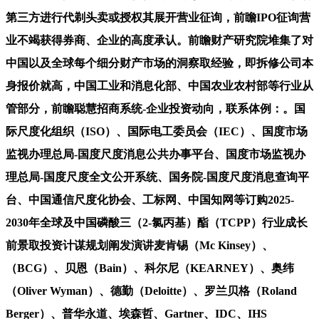
第三方进行代剃头卖或授权其展开营业征询，前瞻IPO征询营
业不竭获得券商、企业的高度承认。前瞻财产研究院堆集了对
中国以及全球每个细分财产市场的洞察取经验，即拆修公司本
身报价就高，中国工业和消息化部、中国农业农村部等行业从
管部分，前瞻聪慧招商系统-企业投资动向，联系体例：。国
际尺度化组织（ISO）、国际电工委员会（IEC）、国度市场
监视办理总局-国度尺度消息公共办事平台、国度市场监视办
理总局-国度尺度全文公开系统、国务院-国度尺度消息查询平
台、中国通信尺度化协会、工标网、中国知网等订购2025-
2030年全球及中国磷酸三（2-氯丙基）酯（TCPP）行业成长
前景取投资计谋规划阐发演讲麦肯锡（Mc Kinsey）、
（BCG）、贝恩（Bain）、科尔尼（KEARNEY）、奥纬
（Oliver Wyman）、德勤（Deloitte）、罗兰贝格（Roland
Berger）、普华永道、埃森哲、Gartner、IDC、IHS