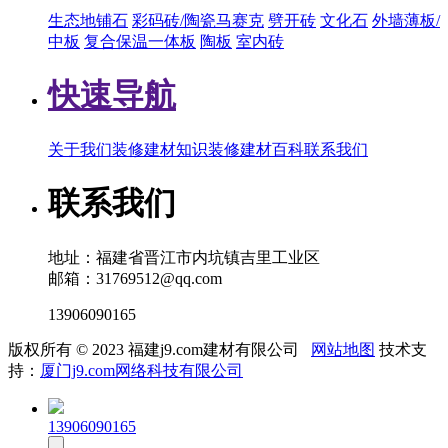
生态地铺石
彩码砖/陶瓷马赛克
劈开砖
文化石
外墙薄板/
中板
复合保温一体板
陶板
室内砖
快速导航
关于我们
装修建材知识
装修建材百科
联系我们
联系我们
地址：福建省晋江市内坑镇吉里工业区
邮箱：31769512@qq.com
13906090165
版权所有 © 2023 福建j9.com建材有限公司
网站地图
技术支
持：
厦门j9.com网络科技有限公司
13906090165