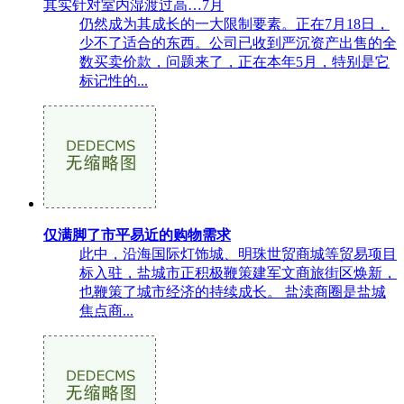
其实针对室内湿渡过高…7月
仍然成为其成长的一大限制要素。正在7月18日，
少不了适合的东西。公司已收到严沉资产出售的全
数买卖价款，问题来了，正在本年5月，特别是它
标记性的...
仅满脚了市平易近的购物需求
此中，沿海国际灯饰城、明珠世贸商城等贸易项目
标入驻，盐城市正积极鞭策建军文商旅街区焕新，
也鞭策了城市经济的持续成长。 盐渎商圈是盐城
焦点商...