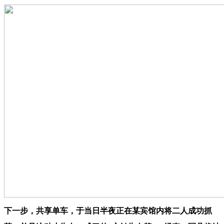
下一步，共享单车，于当日半夜正在某宾馆内将二人成功抓