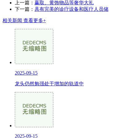
上一篇：
赢取、黄饰物品等奢华大礼
下一篇：
具有完美的诊疗设备和医疗人员储
相关新闻
查看更多+
2025-09-15
龙头仍然勉强处于增加的轨道中
2025-09-15