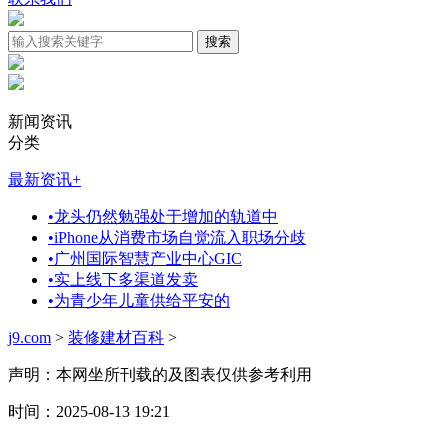
新闻资讯
分类
最新资讯
+
•
龙头仍然勉强处于增加的轨道中
•
iPhone从消费市场自觉流入职场分歧
•
广州国际智慧产业中心GIC
•
实上线下多渠道发卖
•
为青少年儿童供给平安的
j9.com
>
装修建材百科
>
声明：本网坐所刊载的及图表仅供参考利用
时间：2025-08-13 19:21