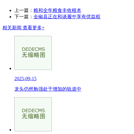
上一篇：
粮和全年粮食丰收根本
下一篇：
全椒县正在和谈履中享有优益权
相关新闻
查看更多+
2025-09-15
龙头仍然勉强处于增加的轨道中