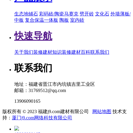
生态地铺石
彩码砖/陶瓷马赛克
劈开砖
文化石
外墙薄板/
中板
复合保温一体板
陶板
室内砖
快速导航
关于我们
装修建材知识
装修建材百科
联系我们
联系我们
地址：福建省晋江市内坑镇吉里工业区
邮箱：31769512@qq.com
13906090165
版权所有 © 2023 福建j9.com建材有限公司
网站地图
技术支
持：
厦门j9.com网络科技有限公司