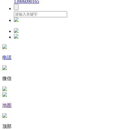
13906090165
电话
微信
地图
顶部