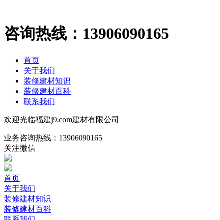
咨询热线：
13906090165
首页
关于我们
装修建材知识
装修建材百科
联系我们
欢迎光临福建j9.com建材有限公司
业务咨询热线：
13906090165
关注微信
首页
关于我们
装修建材知识
装修建材百科
联系我们