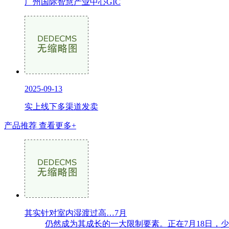
广州国际智慧产业中心GIC
2025-09-13
实上线下多渠道发卖
产品推荐
查看更多+
其实针对室内湿渡过高…7月
仍然成为其成长的一大限制要素。正在7月18日，