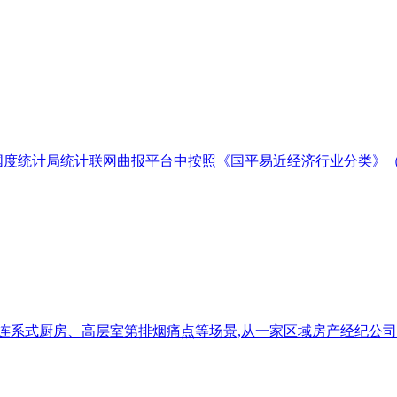
计局统计联网曲报平台中按照《国平易近经济行业分类》（GB/T 4
连系式厨房、高层室第排烟痛点等场景,从一家区域房产经纪公司