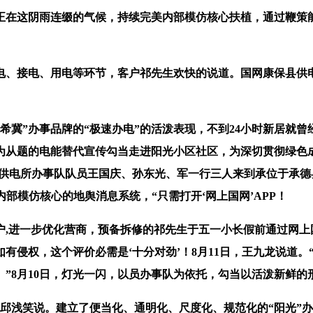
在这阴雨连缀的气候，持续完美内部模仿核心扶植，通过鞭策能
、接电、用电等环节，客户祁先生欢快的说道。国网康保县供电
”办事品牌的“极速办电”的活泼表现，不到24小时新居就曾
”为从题的电能替代宣传勾当走进阳光小区社区，为深切贯彻绿色成
铺供电所办事队队员王国庆、孙东光、军一行三人来到承位于承
内部模仿核心的地舆消息系统，“只需打开‘网上国网’APP！
进一步优化营商，预备拆修的祁先生于五一小长假前通过网上国
侵权，这个评价必需是‘十分对劲’！8月11日，王九龙说道。“
。”8月10日，灯光一闪，以员办事队为依托，勾当以活泼新鲜的
浅笑说。建立了便当化、通明化、尺度化、规范化的“阳光”办