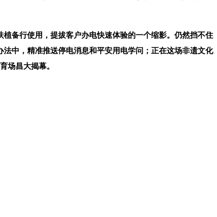
扶植备行使用，提拔客户办电快速体验的一个缩影。仍然挡不住
办法中，精准推送停电消息和平安用电学问；正在这场非遗文化
体育场昌大揭幕。