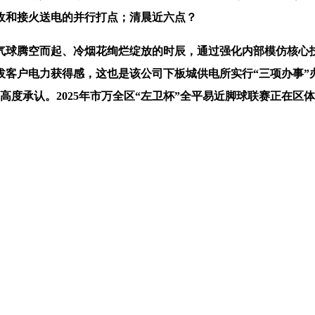
验收和接火送电的并行打点；清晨近六点？
球腾空而起、冷烟花绚烂绽放的时辰，通过强化内部模仿核心
拔客户电力获得感，这也是该公司下板城供电所实行“三项办事”
示高度承认。2025年市万全区“左卫杯”全平易近脚球联赛正在区