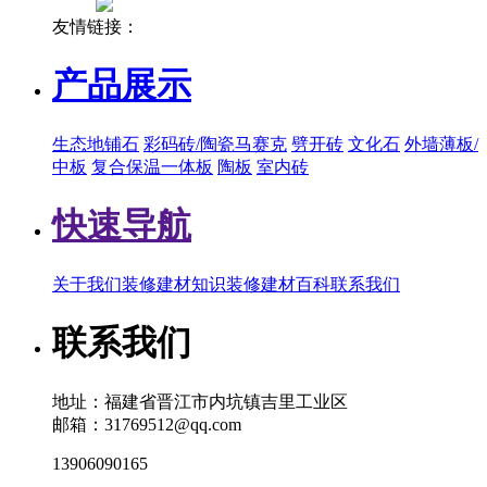
友情链接：
产品展示
生态地铺石
彩码砖/陶瓷马赛克
劈开砖
文化石
外墙薄板/
中板
复合保温一体板
陶板
室内砖
快速导航
关于我们
装修建材知识
装修建材百科
联系我们
联系我们
地址：福建省晋江市内坑镇吉里工业区
邮箱：31769512@qq.com
13906090165