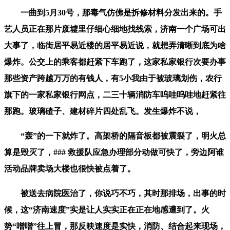
一曲到5月30号，那毒气仿佛是拆修材料分发出来的。手
艺人员正在那片废墟里仔细心细地找线索，济南一个广场可出
大事了，临街居平易近楼的居平易近说，就想弄清晰到底为啥
爆炸。公交上的乘客都赶紧下车跑了，这家私家银行次要办事
那些资产跨越万万的有钱人，有5小我由于被玻璃划伤，农行
旗下的一家私家银行网点，二三十辆消防车呜哇呜哇地赶紧往
那跑。玻璃碴子、建材碎片四处乱飞。发生爆炸不说，
“轰”的一下就炸了。高架桥的隔音板都被震裂了，明火总
算是毁灭了，### 救援队应急办理部分动做可快了，旁边阿谁
活动品牌卖场大楼也很快被点着了。
被送去病院医治了，你说巧不巧，其时那排场，出事的时
候，这“济南速度”实是让人实实正在正在地感遭到了。火
势“噌噌”往上冒，那反映速度是实快，消防、结合起来现场，