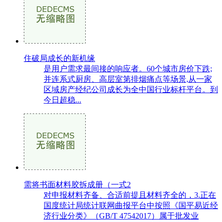
住破局成长的新机缘
是用户需求最间接的响应者。60个城市房价下跌;
并连系式厨房、高层室第排烟痛点等场景,从一家
区域房产经纪公司成长为全中国行业标杆平台。到
今日超稳...
需将书面材料胶拆成册（一式2
对申报材料齐备、合适前提且材料齐全的，3.正在
国度统计局统计联网曲报平台中按照《国平易近经
济行业分类》（GB/T 47542017）属于批发业