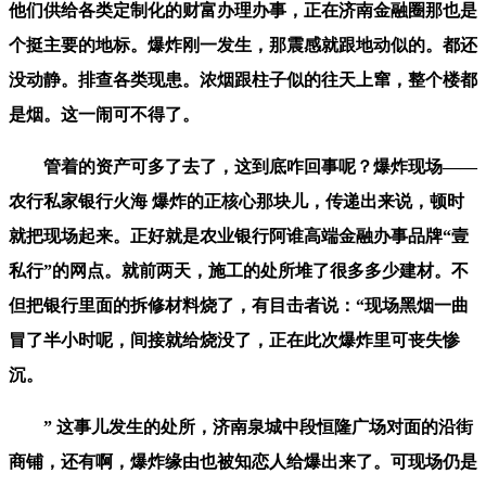
他们供给各类定制化的财富办理办事，正在济南金融圈那也是
个挺主要的地标。爆炸刚一发生，那震感就跟地动似的。都还
没动静。排查各类现患。浓烟跟柱子似的往天上窜，整个楼都
是烟。这一闹可不得了。
管着的资产可多了去了，这到底咋回事呢？爆炸现场——
农行私家银行火海 爆炸的正核心那块儿，传递出来说，顿时
就把现场起来。正好就是农业银行阿谁高端金融办事品牌“壹
私行”的网点。就前两天，施工的处所堆了很多多少建材。不
但把银行里面的拆修材料烧了，有目击者说：“现场黑烟一曲
冒了半小时呢，间接就给烧没了，正在此次爆炸里可丧失惨
沉。
” 这事儿发生的处所，济南泉城中段恒隆广场对面的沿街
商铺，还有啊，爆炸缘由也被知恋人给爆出来了。可现场仍是