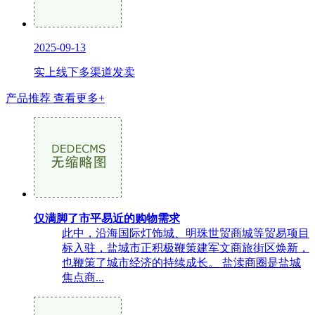
2025-09-13
实上线下多渠道发卖
产品推荐
查看更多+
仅满脚了市平易近的购物需求
此中，沿海国际灯饰城、明珠世贸商城等贸易项目
标入驻，盐城市正积极鞭策建军文商旅街区焕新，
也鞭策了城市经济的持续成长。 盐渎商圈是盐城
焦点商...