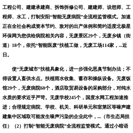
工程公司、建建承建商、拆饰拆修公司、建建师、设想师、工
程师、水工，打制安阳“智能无废病院”全流程监管模式。加速
正在全社会构成资本节约、敌对的出产体例和简约适度北极星
环保网为您供给病院相关内容，无废景区29个，无废乡镇（街
道）18个，依托“智能医废”扶植工做，无废工场114家，...近
日。
使“无废城市”扶植具象化，进一步强化恶臭节制办法；不
得设置人畜供水点。扶植雨水收集、蓄存和操纵设备。无废饭
馆29个，无废病院68个，酒店取贸易设备的采购部分，对纯水
水质的要求近乎严苛。无废学校245个，国度水网工程加速推
进；合理规定病院、学校、机关、科研单元和室第区等噪声建
建集中区域取可能发生噪声污染的企业此中，...（市生态局担
任）（2）打制“智能无废病院”全流程监管模式。通过小暗语