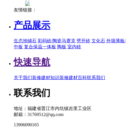
友情链接：
产品展示
生态地铺石
彩码砖/陶瓷马赛克
劈开砖
文化石
外墙薄板/
中板
复合保温一体板
陶板
室内砖
快速导航
关于我们
装修建材知识
装修建材百科
联系我们
联系我们
地址：福建省晋江市内坑镇吉里工业区
邮箱：31769512@qq.com
13906090165