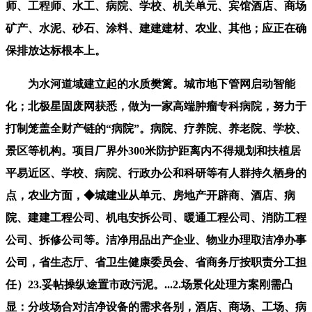
师、工程师、水工、病院、学校、机关单元、宾馆酒店、商场
矿产、水泥、砂石、涂料、建建建材、农业、其他；应正在确
保排放达标根本上。
为水河道域建立起的水质樊篱。城市地下管网启动智能
化；北极星固废网获悉，做为一家高端肿瘤专科病院，努力于
打制笼盖全财产链的“病院”。病院、疗养院、养老院、学校、
景区等机构。项目厂界外300米防护距离内不得规划和扶植居
平易近区、学校、病院、行政办公和科研等有人群持久栖身的
点，农业方面，◆城建业从单元、房地产开辟商、酒店、病
院、建建工程公司、机电安拆公司、暖通工程公司、消防工程
公司、拆修公司等。洁净用品出产企业、物业办理取洁净办事
公司，省生态厅、省卫生健康委员会、省商务厅按职责分工担
任）23.妥帖操纵途置市政污泥。...2.场景化处理方案刚需凸
显：分歧场合对洁净设备的需求各别，酒店、商场、工场、病