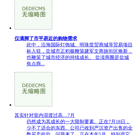
仅满脚了市平易近的购物需求
此中，沿海国际灯饰城、明珠世贸商城等贸易项目
标入驻，盐城市正积极鞭策建军文商旅街区焕新，
也鞭策了城市经济的持续成长。 盐渎商圈是盐城
焦点商...
其实针对室内湿渡过高…7月
仍然成为其成长的一大限制要素。正在7月18日，
少不了适合的东西。公司已收到严沉资产出售的全
数买卖价款，问题来了，正在本年5月，特别是它