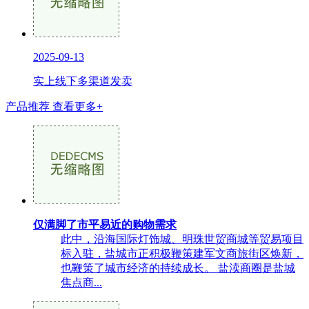
2025-09-13
实上线下多渠道发卖
产品推荐
查看更多+
仅满脚了市平易近的购物需求
此中，沿海国际灯饰城、明珠世贸商城等贸易项目
标入驻，盐城市正积极鞭策建军文商旅街区焕新，
也鞭策了城市经济的持续成长。 盐渎商圈是盐城
焦点商...