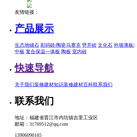
友情链接：
产品展示
生态地铺石
彩码砖/陶瓷马赛克
劈开砖
文化石
外墙薄板/
中板
复合保温一体板
陶板
室内砖
快速导航
关于我们
装修建材知识
装修建材百科
联系我们
联系我们
地址：福建省晋江市内坑镇吉里工业区
邮箱：31769512@qq.com
13906090165