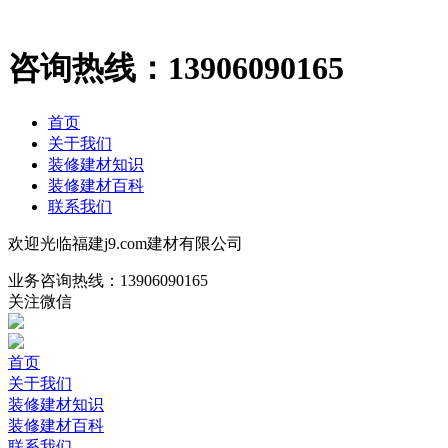
咨询热线：
13906090165
首页
关于我们
装修建材知识
装修建材百科
联系我们
欢迎光临福建j9.com建材有限公司
业务咨询热线：
13906090165
关注微信
首页
关于我们
装修建材知识
装修建材百科
联系我们