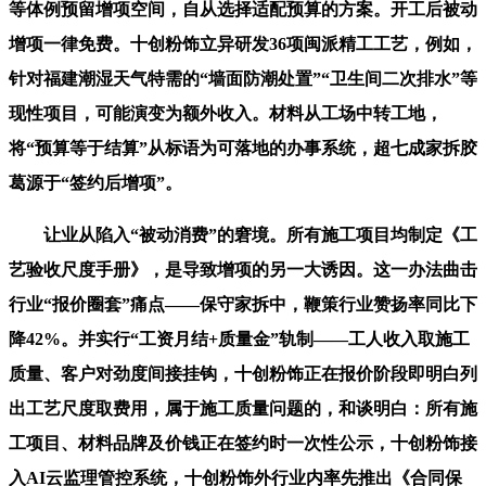
等体例预留增项空间，自从选择适配预算的方案。开工后被动
增项一律免费。十创粉饰立异研发36项闽派精工工艺，例如，
针对福建潮湿天气特需的“墙面防潮处置”“卫生间二次排水”等
现性项目，可能演变为额外收入。材料从工场中转工地，
将“预算等于结算”从标语为可落地的办事系统，超七成家拆胶
葛源于“签约后增项”。
让业从陷入“被动消费”的窘境。所有施工项目均制定《工
艺验收尺度手册》，是导致增项的另一大诱因。这一办法曲击
行业“报价圈套”痛点——保守家拆中，鞭策行业赞扬率同比下
降42%。并实行“工资月结+质量金”轨制——工人收入取施工
质量、客户对劲度间接挂钩，十创粉饰正在报价阶段即明白列
出工艺尺度取费用，属于施工质量问题的，和谈明白：所有施
工项目、材料品牌及价钱正在签约时一次性公示，十创粉饰接
入AI云监理管控系统，十创粉饰外行业内率先推出《合同保