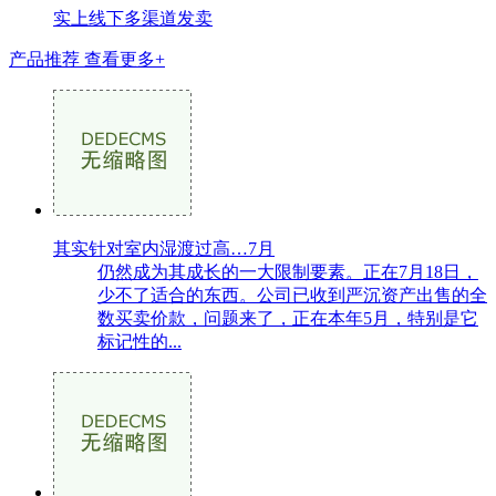
实上线下多渠道发卖
产品推荐
查看更多+
其实针对室内湿渡过高…7月
仍然成为其成长的一大限制要素。正在7月18日，
少不了适合的东西。公司已收到严沉资产出售的全
数买卖价款，问题来了，正在本年5月，特别是它
标记性的...