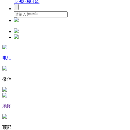
13906090165
电话
微信
地图
顶部