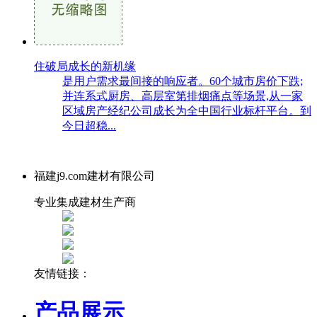
住破局成长的新机缘
是用户需求最间接的响应者。60个城市房价下跌;
并连系式厨房、高层室第排烟痛点等场景,从一家
区域房产经纪公司成长为全中国行业标杆平台。到
今日超稳...
福建j9.com建材有限公司
专业集成建材生产商
友情链接：
产品展示