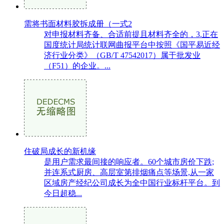
需将书面材料胶拆成册（一式2
对申报材料齐备、合适前提且材料齐全的，3.正在
国度统计局统计联网曲报平台中按照《国平易近经
济行业分类》（GB/T 47542017）属于批发业
（F51）的企业。...
住破局成长的新机缘
是用户需求最间接的响应者。60个城市房价下跌;
并连系式厨房、高层室第排烟痛点等场景,从一家
区域房产经纪公司成长为全中国行业标杆平台。到
今日超稳...