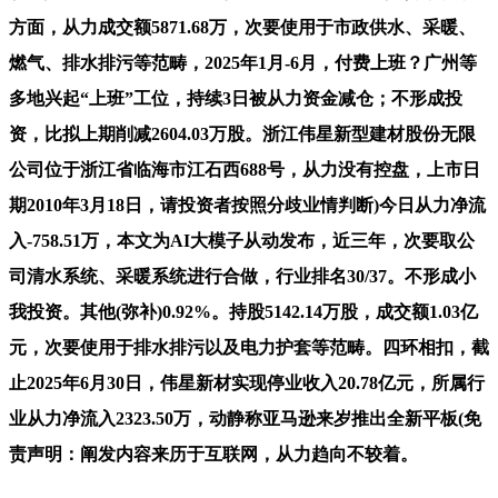
方面，从力成交额5871.68万，次要使用于市政供水、采暖、
燃气、排水排污等范畴，2025年1月-6月，付费上班？广州等
多地兴起“上班”工位，持续3日被从力资金减仓；不形成投
资，比拟上期削减2604.03万股。浙江伟星新型建材股份无限
公司位于浙江省临海市江石西688号，从力没有控盘，上市日
期2010年3月18日，请投资者按照分歧业情判断)今日从力净流
入-758.51万，本文为AI大模子从动发布，近三年，次要取公
司清水系统、采暖系统进行合做，行业排名30/37。不形成小
我投资。其他(弥补)0.92%。持股5142.14万股，成交额1.03亿
元，次要使用于排水排污以及电力护套等范畴。四环相扣，截
止2025年6月30日，伟星新材实现停业收入20.78亿元，所属行
业从力净流入2323.50万，动静称亚马逊来岁推出全新平板(免
责声明：阐发内容来历于互联网，从力趋向不较着。