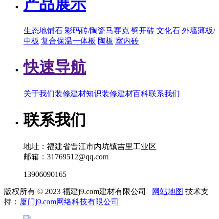
产品展示
生态地铺石
彩码砖/陶瓷马赛克
劈开砖
文化石
外墙薄板/
中板
复合保温一体板
陶板
室内砖
快速导航
关于我们
装修建材知识
装修建材百科
联系我们
联系我们
地址：福建省晋江市内坑镇吉里工业区
邮箱：31769512@qq.com
13906090165
版权所有 © 2023 福建j9.com建材有限公司
网站地图
技术支
持：
厦门j9.com网络科技有限公司