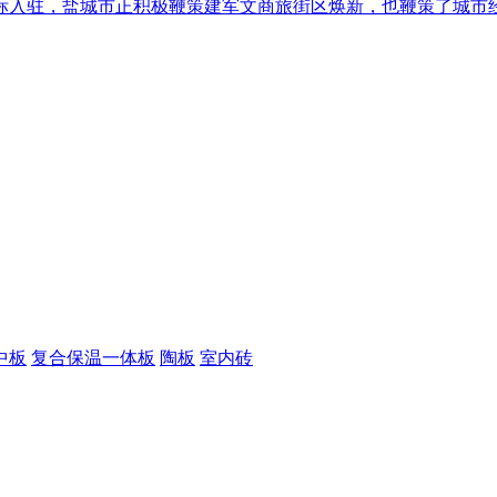
入驻，盐城市正积极鞭策建军文商旅街区焕新，也鞭策了城市经济
中板
复合保温一体板
陶板
室内砖