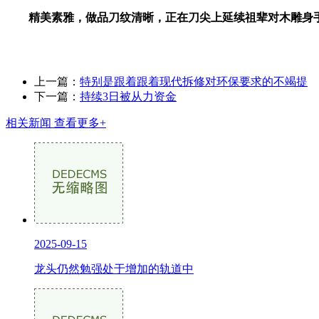
精美素雅，做品刀纹清晰，正在刀尖上延续祖辈对木雕身
上一篇：
特别是跟着跟着现代拆修对环保要求的不竭提
下一篇：
持续3日被从力资金
相关新闻
查看更多+
2025-09-15
龙头仍然勉强处于增加的轨道中