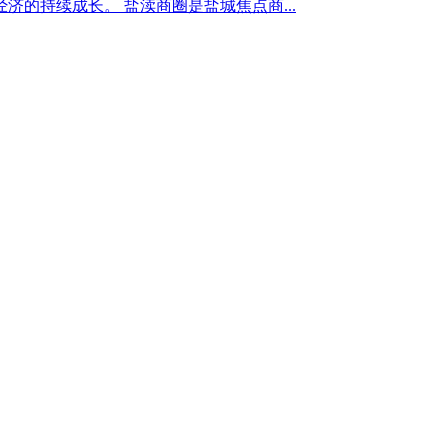
的持续成长。 盐渎商圈是盐城焦点商...