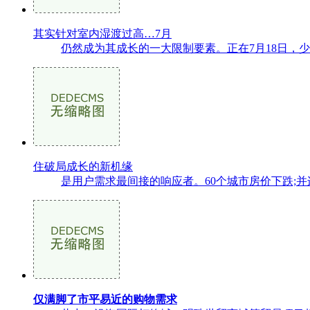
其实针对室内湿渡过高…7月
仍然成为其成长的一大限制要素。正在7月18日，
住破局成长的新机缘
是用户需求最间接的响应者。60个城市房价下跌;并
仅满脚了市平易近的购物需求