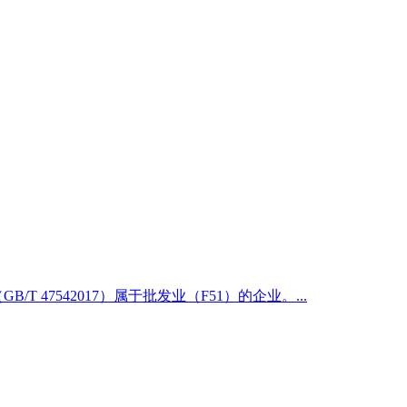
7542017）属于批发业（F51）的企业。...