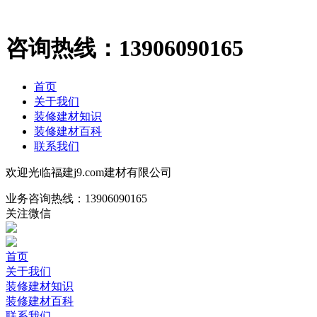
咨询热线：
13906090165
首页
关于我们
装修建材知识
装修建材百科
联系我们
欢迎光临福建j9.com建材有限公司
业务咨询热线：
13906090165
关注微信
首页
关于我们
装修建材知识
装修建材百科
联系我们