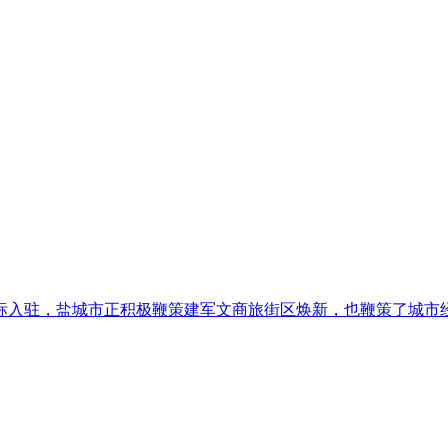
入驻，盐城市正积极鞭策建军文商旅街区焕新，也鞭策了城市经济