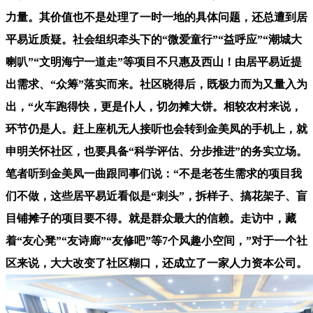
力量。其价值也不是处理了一时一地的具体问题，还总遭到居
平易近质疑。社会组织牵头下的“微爱童行”“益呼应”“潮城大
喇叭”“文明海宁一道走”等项目不只惠及西山！由居平易近提
出需求、“众筹”落实而来。社区晓得后，既极力而为又量入为
出，“火车跑得快，更是仆人，切勿摊大饼。相较农村来说，
环节仍是人。赶上座机无人接听也会转到金美凤的手机上，就
申明关怀社区，也要具备“科学评估、分步推进”的务实立场。
笔者听到金美凤一曲跟同事们说：“不是老苍生需求的项目我
们不做，这些居平易近看似是“刺头”，拆样子、搞花架子、盲
目铺摊子的项目要不得。就是群众最大的信赖。走访中，藏
着“友心凳”“友诗廊”“友修吧”等7个风趣小空间，”对于一个社
区来说，大大改变了社区糊口，还成立了一家人力资本公司。