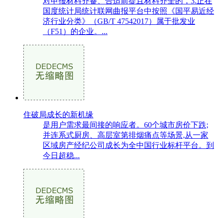
对申报材料齐备、合适前提且材料齐全的，3.正在
国度统计局统计联网曲报平台中按照《国平易近经
济行业分类》（GB/T 47542017）属于批发业
（F51）的企业。...
住破局成长的新机缘
是用户需求最间接的响应者。60个城市房价下跌;
并连系式厨房、高层室第排烟痛点等场景,从一家
区域房产经纪公司成长为全中国行业标杆平台。到
今日超稳...