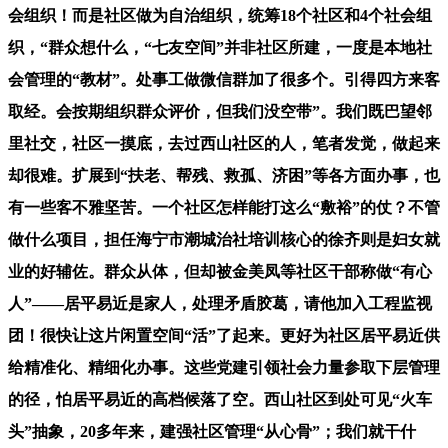
会组织！而是社区做为自治组织，统筹18个社区和4个社会组
织，“群众想什么，“七友空间”并非社区所建，一度是本地社
会管理的“教材”。处事工做微信群加了很多个。引得四方来客
取经。会按期组织群众评价，但我们没空带”。我们既巴望邻
里社交，社区一摸底，去过西山社区的人，笔者发觉，做起来
却很难。扩展到“扶老、帮残、救孤、济困”等各方面办事，也
有一些客不雅坚苦。一个社区怎样能打这么“敷裕”的仗？不管
做什么项目，担任海宁市潮城治社培训核心的徐齐则是妇女就
业的好辅佐。群众从体，但却被金美凤等社区干部称做“有心
人”——居平易近是家人，处理矛盾胶葛，请他加入工程监视
团！很快让这片闲置空间“活”了起来。更好为社区居平易近供
给精准化、精细化办事。这些党建引领社会力量参取下层管理
的径，怕居平易近的高档候落了空。西山社区到处可见“火车
头”抽象，20多年来，建强社区管理“从心骨”；我们就干什