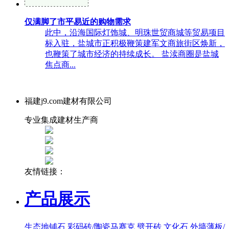
仅满脚了市平易近的购物需求
此中，沿海国际灯饰城、明珠世贸商城等贸易项目
标入驻，盐城市正积极鞭策建军文商旅街区焕新，
也鞭策了城市经济的持续成长。 盐渎商圈是盐城
焦点商...
福建j9.com建材有限公司
专业集成建材生产商
友情链接：
产品展示
生态地铺石
彩码砖/陶瓷马赛克
劈开砖
文化石
外墙薄板/