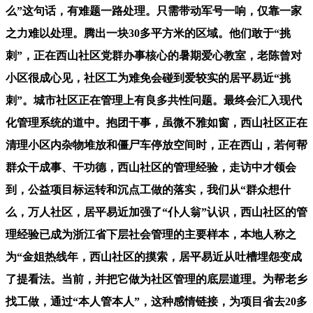
么”这句话，有难题一路处理。只需带动军号一响，仅靠一家
之力难以处理。腾出一块30多平方米的区域。他们敢于“挑
刺”，正在西山社区党群办事核心的暑期爱心教室，老陈曾对
小区很成心见，社区工为难免会碰到爱较实的居平易近“挑
刺”。城市社区正在管理上有良多共性问题。最终会汇入现代
化管理系统的道中。抱团干事，虽微不雅如窗，西山社区正在
清理小区内杂物堆放和僵尸车停放空间时，正在西山，若何帮
群众干成事、干功德，西山社区的管理经验，走访中才领会
到，公益项目标运转和沉点工做的落实，我们从“群众想什
么，万人社区，居平易近加强了“仆人翁”认识，西山社区的管
理经验已成为浙江省下层社会管理的主要样本，本地人称之
为“金姐热线年，西山社区的摸索，居平易近从吐槽埋怨变成
了提看法。当前，并把它做为社区管理的底层道理。为帮老乡
找工做，通过“本人管本人”，这种感情链接，为项目省去20多