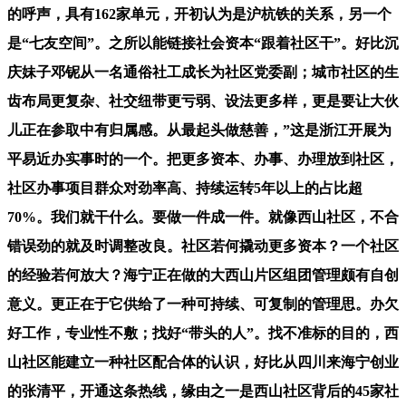
的呼声，具有162家单元，开初认为是沪杭铁的关系，另一个
是“七友空间”。之所以能链接社会资本“跟着社区干”。好比沉
庆妹子邓铌从一名通俗社工成长为社区党委副；城市社区的生
齿布局更复杂、社交纽带更亏弱、设法更多样，更是要让大伙
儿正在参取中有归属感。从最起头做慈善，”这是浙江开展为
平易近办实事时的一个。把更多资本、办事、办理放到社区，
社区办事项目群众对劲率高、持续运转5年以上的占比超
70%。我们就干什么。要做一件成一件。就像西山社区，不合
错误劲的就及时调整改良。社区若何撬动更多资本？一个社区
的经验若何放大？海宁正在做的大西山片区组团管理颇有自创
意义。更正在于它供给了一种可持续、可复制的管理思。办欠
好工作，专业性不敷；找好“带头的人”。找不准标的目的，西
山社区能建立一种社区配合体的认识，好比从四川来海宁创业
的张清平，开通这条热线，缘由之一是西山社区背后的45家社