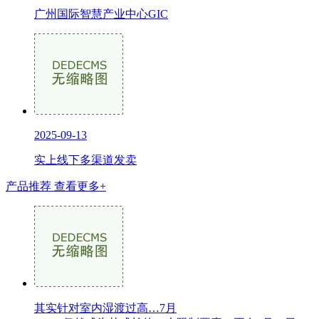
广州国际智慧产业中心GIC
2025-09-13
实上线下多渠道发卖
产品推荐
查看更多+
其实针对室内湿渡过高…7月