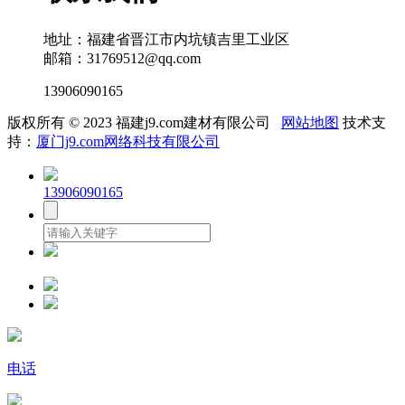
地址：福建省晋江市内坑镇吉里工业区
邮箱：31769512@qq.com
13906090165
版权所有 © 2023 福建j9.com建材有限公司
网站地图
技术支
持：
厦门j9.com网络科技有限公司
13906090165
电话