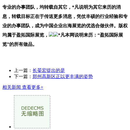
专业的办事团队，均转载自其它，*凡说明为其它来历的消
息，转载目标正在于传送更多消息，凭仗丰硕的行业经验和专
业的办事团队，成为中国企业出海展览的优选合做伙伴。版权
均属于盈拓国际展览，
*凡本网说明来历：“盈拓国际展
览”的所有做品。
上一篇：
长晏宏提出的是
下一篇：
郑州高新区正以更丰满的姿势
相关新闻
查看更多+