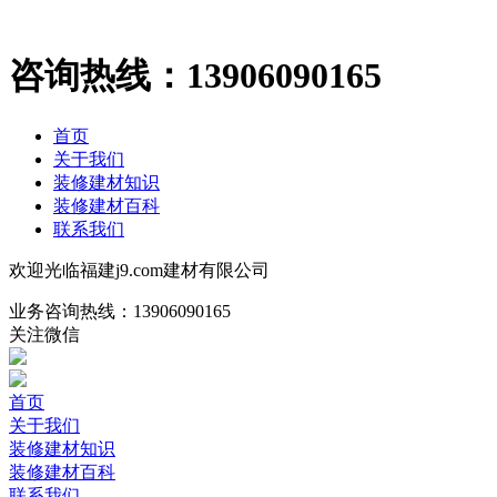
咨询热线：
13906090165
首页
关于我们
装修建材知识
装修建材百科
联系我们
欢迎光临福建j9.com建材有限公司
业务咨询热线：
13906090165
关注微信
首页
关于我们
装修建材知识
装修建材百科
联系我们