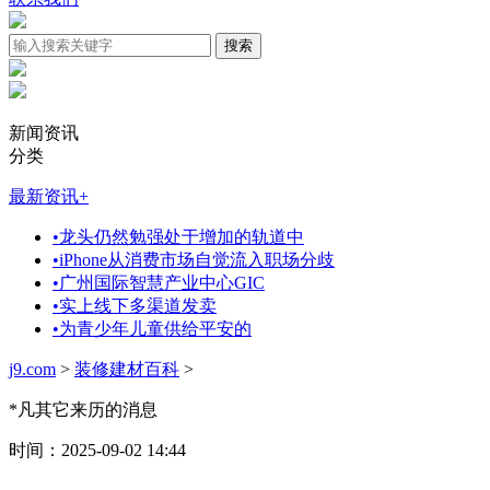
新闻资讯
分类
最新资讯
+
•
龙头仍然勉强处于增加的轨道中
•
iPhone从消费市场自觉流入职场分歧
•
广州国际智慧产业中心GIC
•
实上线下多渠道发卖
•
为青少年儿童供给平安的
j9.com
>
装修建材百科
>
*凡其它来历的消息
时间：2025-09-02 14:44