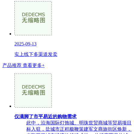
2025-09-13
实上线下多渠道发卖
产品推荐
查看更多+
仅满脚了市平易近的购物需求
此中，沿海国际灯饰城、明珠世贸商城等贸易项目
标入驻，盐城市正积极鞭策建军文商旅街区焕新，