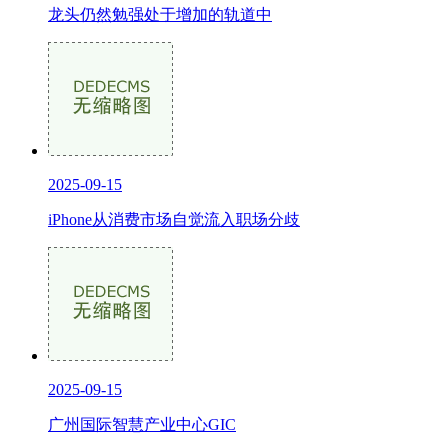
龙头仍然勉强处于增加的轨道中
2025-09-15
iPhone从消费市场自觉流入职场分歧
2025-09-15
广州国际智慧产业中心GIC