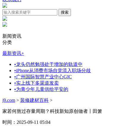
新闻资讯
分类
最新资讯
+
•
龙头仍然勉强处于增加的轨道中
•
iPhone从消费市场自觉流入职场分歧
•
广州国际智慧产业中心GIC
•
实上线下多渠道发卖
•
为青少年儿童供给平安的
j9.com
>
装修建材百科
>
家若何熬过存量周期？科技新知原创做者丨田箫
时间：2025-09-11 05:04