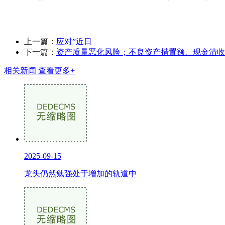
上一篇：
应对”近日
下一篇：
资产质量恶化风险；不良资产措置额、现金清收
相关新闻
查看更多+
2025-09-15
龙头仍然勉强处于增加的轨道中