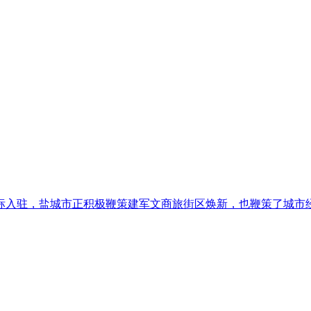
入驻，盐城市正积极鞭策建军文商旅街区焕新，也鞭策了城市经济