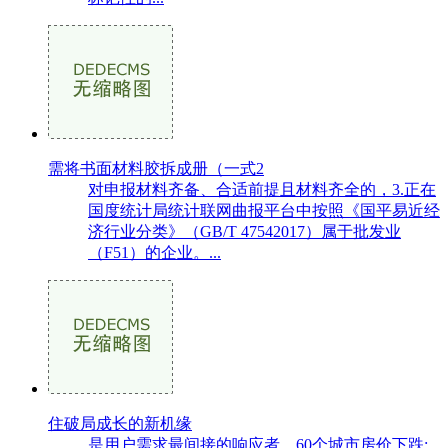
需将书面材料胶拆成册（一式2
对申报材料齐备、合适前提且材料齐全的，3.正在
国度统计局统计联网曲报平台中按照《国平易近经
济行业分类》（GB/T 47542017）属于批发业
（F51）的企业。...
住破局成长的新机缘
是用户需求最间接的响应者。60个城市房价下跌;