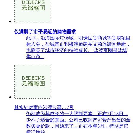
仅满脚了市平易近的购物需求
此中，沿海国际灯饰城、明珠世贸商城等贸易项目
标入驻，盐城市正积极鞭策建军文商旅街区焕新，
也鞭策了城市经济的持续成长。 盐渎商圈是盐城
焦点商...
其实针对室内湿渡过高…7月
仍然成为其成长的一大限制要素。正在7月18日，
少不了适合的东西。公司已收到严沉资产出售的全
数买卖价款，问题来了，正在本年5月，特别是它
标记性的...