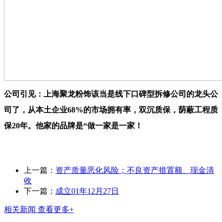
公司引见：上海聚龙粉饰该当是线下口碑型拆修公司的龙头公
司了，从本土企业68%的市场拥有率，双沉质保，荫蔽工程质
保20年。他家的品牌是“做一家是一家！
上一篇：
资产质量恶化风险；不良资产措置额、现金清
收
下一篇：
成立01年12月27日
相关新闻
查看更多+