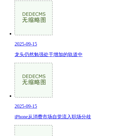
2025-09-15
龙头仍然勉强处于增加的轨道中
2025-09-15
iPhone从消费市场自觉流入职场分歧