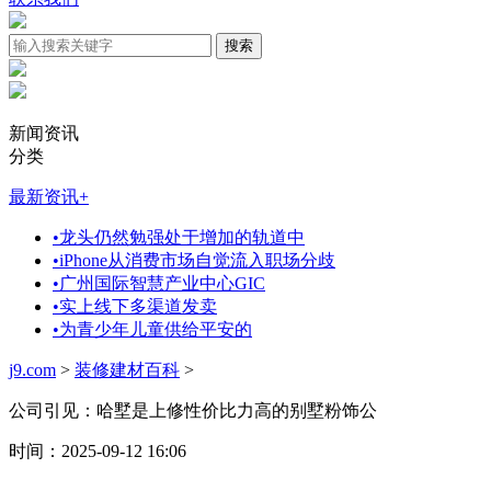
新闻资讯
分类
最新资讯
+
•
龙头仍然勉强处于增加的轨道中
•
iPhone从消费市场自觉流入职场分歧
•
广州国际智慧产业中心GIC
•
实上线下多渠道发卖
•
为青少年儿童供给平安的
j9.com
>
装修建材百科
>
公司引见：哈墅是上修性价比力高的别墅粉饰公
时间：2025-09-12 16:06