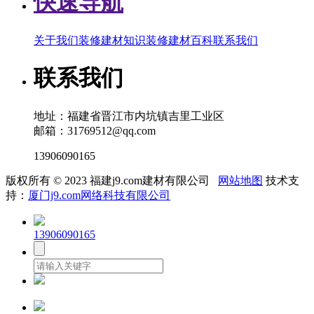
快速导航
关于我们
装修建材知识
装修建材百科
联系我们
联系我们
地址：福建省晋江市内坑镇吉里工业区
邮箱：31769512@qq.com
13906090165
版权所有 © 2023 福建j9.com建材有限公司
网站地图
技术支
持：
厦门j9.com网络科技有限公司
13906090165