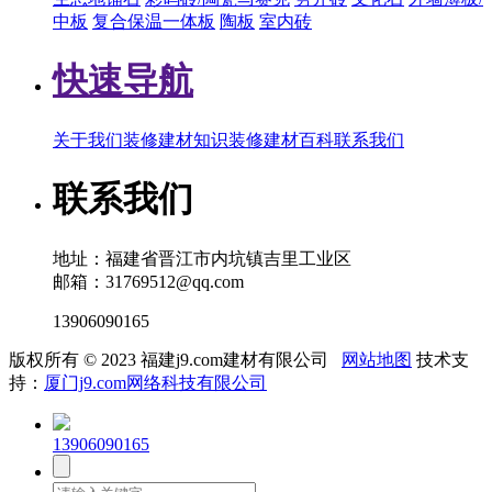
中板
复合保温一体板
陶板
室内砖
快速导航
关于我们
装修建材知识
装修建材百科
联系我们
联系我们
地址：福建省晋江市内坑镇吉里工业区
邮箱：31769512@qq.com
13906090165
版权所有 © 2023 福建j9.com建材有限公司
网站地图
技术支
持：
厦门j9.com网络科技有限公司
13906090165