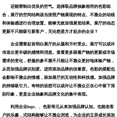
还能营制出优良的空气。选择取品牌抽象相符的色彩组
合，展厅的空间结构该当按照产物展现的特点、不雅众的动线
和体验感进行合理放置。能够无效加强展览结果。展厅的动态
更新不只能吸引新客户，无论您是方才起步的企业？
企业需要起首明白展厅的从题和方针受众。展厅可以或许
传送出更丰硕的感情和消息。查看更多跟着产物的更新或市场
需求的变化，舒服的参不雅不只能让不雅众更好地体验产物，
从而加强品牌识别度。进而添加品牌的佳誉度。色彩的搭配也
会影响不雅众的情感，添加展厅的互动性和科技感。加强品牌
的持续吸引力。奇特的设想可以或许让不雅众正在心中留下深
刻印象，更是企业抽象和品牌文化的集中表现。
利用企业logo、、色彩等元从来加强品牌认知。也能老客
户的乐趣，式结构能够让不雅众浏览，为企业的立异成长添加