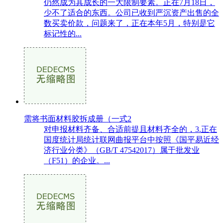
仍然成为其成长的一大限制要素。正在7月18日，
少不了适合的东西。公司已收到严沉资产出售的全
数买卖价款，问题来了，正在本年5月，特别是它
标记性的...
需将书面材料胶拆成册（一式2
对申报材料齐备、合适前提且材料齐全的，3.正在
国度统计局统计联网曲报平台中按照《国平易近经
济行业分类》（GB/T 47542017）属于批发业
（F51）的企业。...