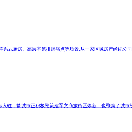
连系式厨房、高层室第排烟痛点等场景,从一家区域房产经纪公司
入驻，盐城市正积极鞭策建军文商旅街区焕新，也鞭策了城市经济