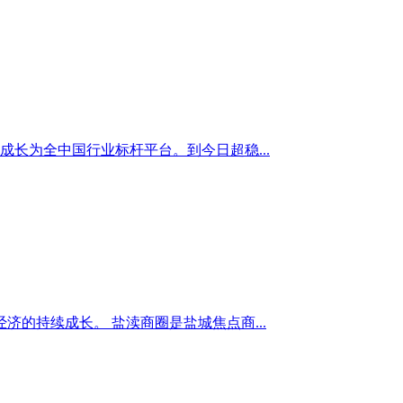
成长为全中国行业标杆平台。到今日超稳...
的持续成长。 盐渎商圈是盐城焦点商...