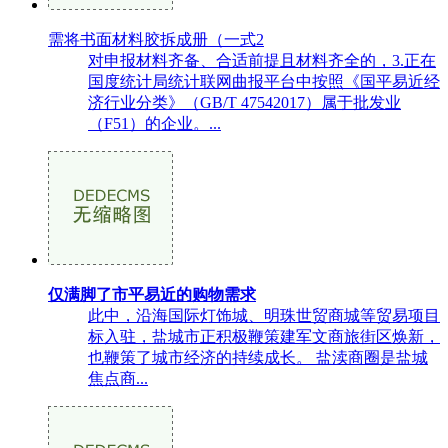
需将书面材料胶拆成册（一式2
对申报材料齐备、合适前提且材料齐全的，3.正在
国度统计局统计联网曲报平台中按照《国平易近经
济行业分类》（GB/T 47542017）属于批发业
（F51）的企业。...
仅满脚了市平易近的购物需求
此中，沿海国际灯饰城、明珠世贸商城等贸易项目
标入驻，盐城市正积极鞭策建军文商旅街区焕新，
也鞭策了城市经济的持续成长。 盐渎商圈是盐城
焦点商...