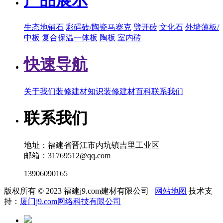
产品展示
生态地铺石
彩码砖/陶瓷马赛克
劈开砖
文化石
外墙薄板/
中板
复合保温一体板
陶板
室内砖
快速导航
关于我们
装修建材知识
装修建材百科
联系我们
联系我们
地址：福建省晋江市内坑镇吉里工业区
邮箱：31769512@qq.com
13906090165
版权所有 © 2023 福建j9.com建材有限公司
网站地图
技术支
持：
厦门j9.com网络科技有限公司