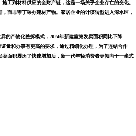
、施工到材料供应的全财产链，这是一场关乎企业存亡的变化。
据，而非零丁采办建材产物。家居企业的计谋转型进入深水区，
异的产物化整拆模式，2024年新建室第发卖面积同比下降
对证量和办事有更高的要求，通过精细化办理，为了连结合作
发卖面积履历了快速增加后，新一代年轻消费者更倾向于一坐式