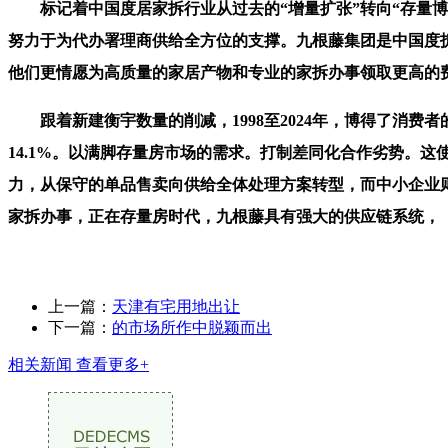
标记着中国度居家拆行业从过去的“增量扩张”转向“存量博
努力于为代办署理商供给全方位的支撑。九根藤集团是中国度
他们更情愿为高质量的家居产物和专业的家拆办事领取更高的
跟着新建衡宇数量的削减，1998至2024年，博得了消费
14.1%。以满脚存量房市场的需求。打制差同化合作劣势。
力，从保守的单品售卖向供给全体处理方案转型，而中小企业
家拆办事，正在存量房时代，九根藤具有强大的供应链系统，
上一篇：
天津有宅用地出让
下一篇：
的市场所作中脱颖而出
相关新闻
查看更多+