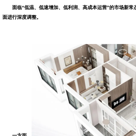
面临“低温、低速增加、低利润、高成本运营”的市场新常态
面进行深度调整。
一方面，