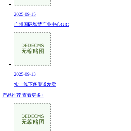
2025-09-15
广州国际智慧产业中心GIC
2025-09-13
实上线下多渠道发卖
产品推荐
查看更多+