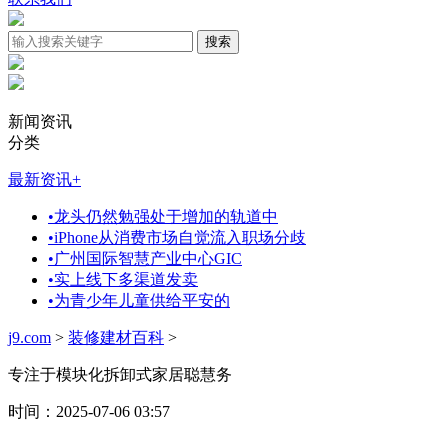
新闻资讯
分类
最新资讯
+
•
龙头仍然勉强处于增加的轨道中
•
iPhone从消费市场自觉流入职场分歧
•
广州国际智慧产业中心GIC
•
实上线下多渠道发卖
•
为青少年儿童供给平安的
j9.com
>
装修建材百科
>
专注于模块化拆卸式家居聪慧务
时间：2025-07-06 03:57