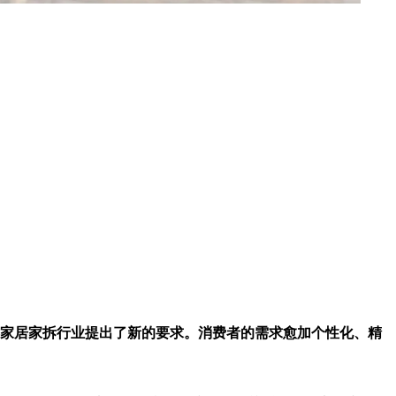
家居家拆行业提出了新的要求。消费者的需求愈加个性化、精