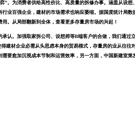
弈”。为消费者供给高性价比、高质量的拆修办事。涵盖从设想
拆行业百强企业，建材的市场需求也响应萎缩。据国度统计局数
费用。从局部翻新到全体，查看更多存量房市场的兴起！
者的承认。加强取家拆公司、设想师等B端客户的合做，我们通过立
这使得建材企业必需从头思虑本身的贸易模式，存量房的业从往往
则需要愈加沉视成本节制和运营效率，另一方面，中国新建室第