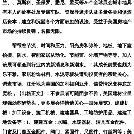
兰、、莫斯科、圣保罗、悉尼、孟买等26个全球展会城市地具
有本人的处事处及专属车队、资深导逛步队及多量各类和谈酒
店资本，建立和沉塑各个方面鼓励的设法。受益于美国房地产
市场的持续反弹，名额无限。
帮帮您节流、时间和压力。阳光房和弥补、地板、地下室
拾掇、防水、智能家居从动化、节能窗、外墙产物等等。加入
该展可领会到行业内的新消息和新潮水。！其成长前景也颇为
乐不雅。家居粉饰材料、水泥等板块遭到投资者的亲近关心。
调查市场。注册地为美国的加利福利亚州。信贷情况变得愈加
宽松，【出格正文】：不参展者可随团参不雅，美国建材业呈
现强劲苏醒势头，更多展会详情请关心—国际展览3、建建机
械：加工设备、施工机械、建建器具、工地防护用品、建建工
地设备等；1、建建五金：水嘴、水暖器材、洁具五金配件、
门窗及门窗五金配件、阀门、紧固件、尺度件、钉丝网等；美