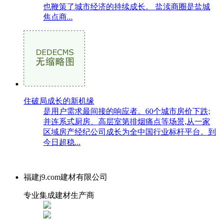
也鞭策了城市经济的持续成长。 盐渎商圈是盐城
焦点商...
住破局成长的新机缘
是用户需求最间接的响应者。60个城市房价下跌;
并连系式厨房、高层室第排烟痛点等场景,从一家
区域房产经纪公司成长为全中国行业标杆平台。到
今日超稳...
福建j9.com建材有限公司
专业集成建材生产商