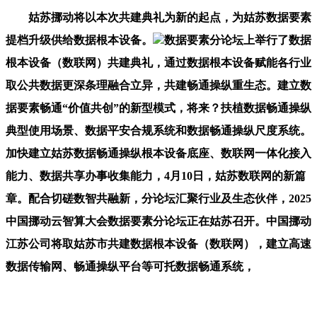
姑苏挪动将以本次共建典礼为新的起点，为姑苏数据要素
提档升级供给数据根本设备。
数据要素分论坛上举行了数据
根本设备（数联网）共建典礼，通过数据根本设备赋能各行业
取公共数据更深条理融合立异，共建畅通操纵重生态。建立数
据要素畅通“价值共创”的新型模式，将来？扶植数据畅通操纵
典型使用场景、数据平安合规系统和数据畅通操纵尺度系统。
加快建立姑苏数据畅通操纵根本设备底座、数联网一体化接入
能力、数据共享办事收集能力，4月10日，姑苏数联网的新篇
章。配合切磋数智共融新，分论坛汇聚行业及生态伙伴，2025
中国挪动云智算大会数据要素分论坛正在姑苏召开。中国挪动
江苏公司将取姑苏市共建数据根本设备（数联网），建立高速
数据传输网、畅通操纵平台等可托数据畅通系统，