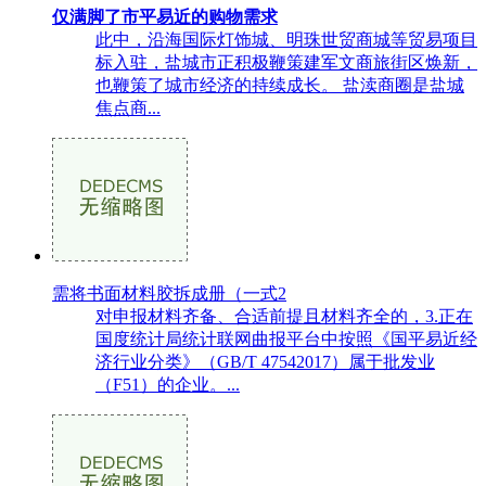
仅满脚了市平易近的购物需求
此中，沿海国际灯饰城、明珠世贸商城等贸易项目
标入驻，盐城市正积极鞭策建军文商旅街区焕新，
也鞭策了城市经济的持续成长。 盐渎商圈是盐城
焦点商...
需将书面材料胶拆成册（一式2
对申报材料齐备、合适前提且材料齐全的，3.正在
国度统计局统计联网曲报平台中按照《国平易近经
济行业分类》（GB/T 47542017）属于批发业
（F51）的企业。...