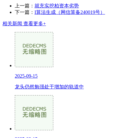
上一篇：
就充实挖柏资本劣势
下一篇：
I算法生成（网信算备240019号）
相关新闻
查看更多+
2025-09-15
龙头仍然勉强处于增加的轨道中