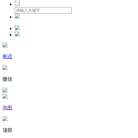
电话
微信
地图
顶部