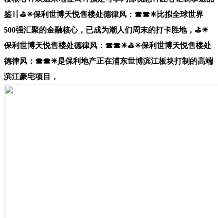
鉴〢⛳☀︎保利世博天悦售楼处德律风：☎☎☀︎比拟全球世界
500强汇聚的金融核心，已成为潮人们周末的打卡胜地，⛳☀︎
保利世博天悦售楼处德律风：☎☎☀︎⛳☀︎保利世博天悦售楼处
德律风：☎☎☀︎是保利地产正在浦东世博滨江板块打制的高端
滨江豪宅项目，