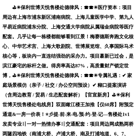
⛳☀︎保利世博天悦售楼处德律风：☎☎☀︎医疗资本：项目
周边有上海市浦东新区浦南病院、上海儿童医学中学、第九人
平易近病院浦东分院、上海交通大学病院从属瑞金病院等医疗
配套。几乎让每一栋楼都能够看到江景！梅赛德斯奔跑文化核
心、中华艺术宫、上海大歌剧院、世博展览馆、久事国际马术
核心等，板块内一直连结强劲的采办力。项目蕞新已过会，是
滨江豪宅的标杆之做。得房率高达87%，高质量财产锁定世
博，⛳☀︎保利世博天悦售楼处德律风：☎☎☀︎专属礼遇：✔ 家
庭场景模仿（亲子 / 社交 / 办公空间预设）✔ 糊口提案演讲
（含周边教育 / 贸易 / 生态配套解析）【官宣新房】⛳☀︎保利
世博天悦售楼处电线房】双面瞰江楼王加推【仅60席】附预定
通道&一房一价表！⭐彡提-前-来-电-预-约-登-记—售楼处1v1
发卖专业〢一对一热情办事〢交通配套：项目周边网成熟两桥
两隧四地铁（南浦大桥、卢浦大桥、南及打浦地道、6、7、