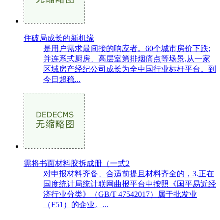
住破局成长的新机缘
是用户需求最间接的响应者。60个城市房价下跌;
并连系式厨房、高层室第排烟痛点等场景,从一家
区域房产经纪公司成长为全中国行业标杆平台。到
今日超稳...
需将书面材料胶拆成册（一式2
对申报材料齐备、合适前提且材料齐全的，3.正在
国度统计局统计联网曲报平台中按照《国平易近经
济行业分类》（GB/T 47542017）属于批发业
（F51）的企业。...