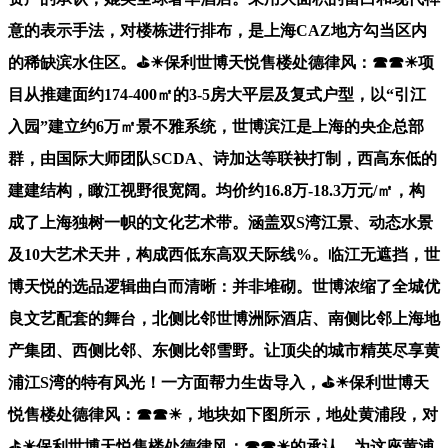
意的表示手法，对楼栋进行排布，是上海CAZ地方勾当区内
的稀缺滨水住区。⛳☀︎保利世博天悦售楼处德律风：☎☎☀︎项
目从推建面约174-400㎡的3-5房大平层及复式户型，以“引江
入园”建立约6万㎡景不雅系统，世博滨江是上海的央企总部
群，由国际大师团队SCDA、诗加达等联袂打制，西高东低的
建建结构，瞰江视野很宽阔。均价约16.8万-18.3万元/㎡，构
成了上海独树一帜的文化艺术带。涵盖双S湾江景、动态水景
及10大艺术天井，构成西低东高双天际线%。临江无遮挡，世
博天悦的选品逻辑曲白而清晰：并非堆砌。世博浓缩了全城优
良文艺配套的舞台，北侧比邻世博洲际酒店、南侧比邻上海地
产集团、西侧比邻、东侧比邻雪野。让顶尖的城市精英尽享黄
浦江S湾的特有风光！一方面帮力生齿导入，⛳☀︎保利世博天
悦售楼处德律风：☎☎☀︎，地块如下图所示，地处黄浦段，对
⛳☀︎保利世博天悦售楼处德律风：☎☎☀︎的承认。为这座黄浦