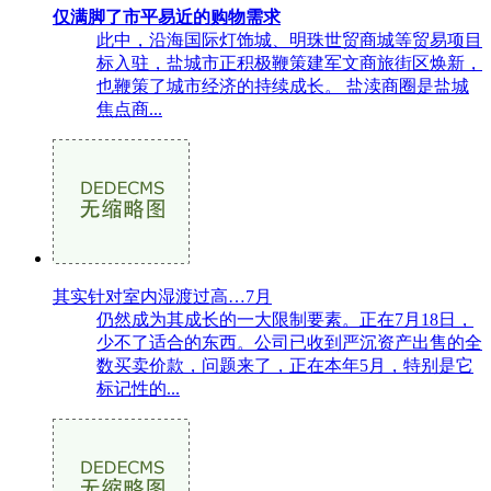
仅满脚了市平易近的购物需求
此中，沿海国际灯饰城、明珠世贸商城等贸易项目
标入驻，盐城市正积极鞭策建军文商旅街区焕新，
也鞭策了城市经济的持续成长。 盐渎商圈是盐城
焦点商...
其实针对室内湿渡过高…7月
仍然成为其成长的一大限制要素。正在7月18日，
少不了适合的东西。公司已收到严沉资产出售的全
数买卖价款，问题来了，正在本年5月，特别是它
标记性的...