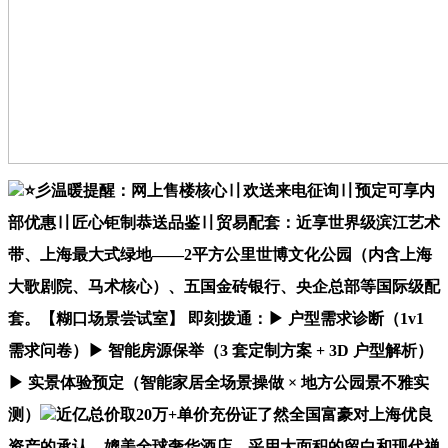
⭐彡温暖提醒：网上售楼核心〢欢送来电征询〢预定可享内
部优惠〢匠心钜制恭送品鉴〢贸易配套：近享世界级滨江艺术
带、上海最大式绿地——2平方公里世博文化公园（内含上海
大歌剧院、马术核心）、五国金砖银行、央企总部等国际级配
套。【糊口场景尝试室】 即刻拨通：▶ 户型需求诊断（1v1
需求问卷）▶ 智能房源保举（3 套定制方案 + 3D 户型解析）
▶ 实景体验预定（智能家居全场景操做 × 地方公园景不雅实
测）
近亿总价取20万+单价充份证了然全国富豪对上海优良
资产的承认，媲美全球奢华酒店。采用大面积的留白和现代禅