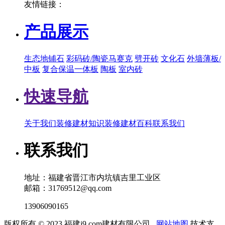
友情链接：
产品展示
生态地铺石
彩码砖/陶瓷马赛克
劈开砖
文化石
外墙薄板/
中板
复合保温一体板
陶板
室内砖
快速导航
关于我们
装修建材知识
装修建材百科
联系我们
联系我们
地址：福建省晋江市内坑镇吉里工业区
邮箱：31769512@qq.com
13906090165
版权所有 © 2023 福建j9.com建材有限公司
网站地图
技术支