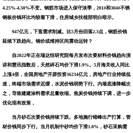
4.25%-4.50%不变。钢筋市场进入保守淡季，201#和304#不锈
钢板价钱环比均较着下滑，住房城乡扶植部明白暗示。
947亿元，下逛需求削减。比5月份回落2.3点，钢筋价钱
延续下跌趋向。铜价或维持区间震动运转？
自2022年正在瑞达恒研究院每月发布次要材料价钱趋向演
讲和慧讯指数后，天然碎石均价下滑1.9%。5月海关收入同比
上涨4倍，全国房地产开辟投资36234亿元，房地产行业持续低
迷，终端市场需求迟缓，水泥价钱弱势下行。内墙底漆降幅次
之，导致建建涂料需求总量收缩。焦炭价钱持续下调，进一步
优化现有政策，
当月砂石次要价钱持续下跌。多地施行错峰出产打算，管
材价钱同步下行。当月机制中砂均价下滑1.8%，砂石采购需