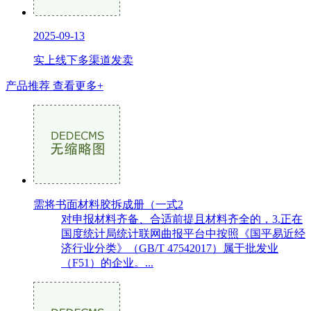
2025-09-13
实上线下多渠道发卖
产品推荐
查看更多+
需将书面材料胶拆成册（一式2
对申报材料齐备、合适前提且材料齐全的，3.正在
国度统计局统计联网曲报平台中按照《国平易近经
济行业分类》（GB/T 47542017）属于批发业
（F51）的企业。...