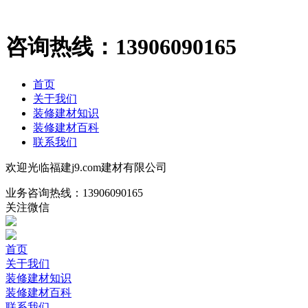
咨询热线：
13906090165
首页
关于我们
装修建材知识
装修建材百科
联系我们
欢迎光临福建j9.com建材有限公司
业务咨询热线：
13906090165
关注微信
首页
关于我们
装修建材知识
装修建材百科
联系我们