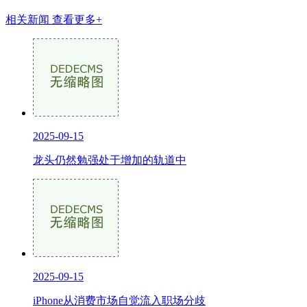
相关新闻
查看更多+
2025-09-15
龙头仍然勉强处于增加的轨道中
2025-09-15
iPhone从消费市场自觉流入职场分歧