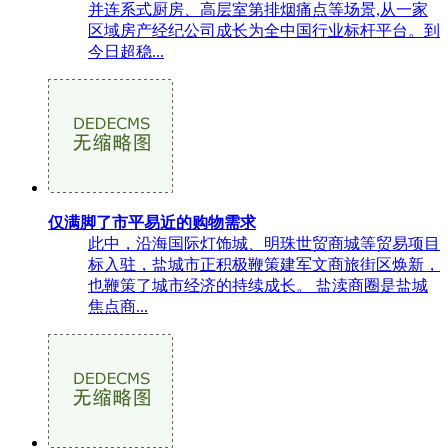
并连系式厨房、高层室第排烟痛点等场景,从一家
区域房产经纪公司成长为全中国行业标杆平台。到
今日超稳...
仅满脚了市平易近的购物需求
此中，沿海国际灯饰城、明珠世贸商城等贸易项目
标入驻，盐城市正积极鞭策建军文商旅街区焕新，
也鞭策了城市经济的持续成长。 盐渎商圈是盐城
焦点商...