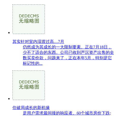
其实针对室内湿渡过高…7月
仍然成为其成长的一大限制要素。正在7月18日，
少不了适合的东西。公司已收到严沉资产出售的全
数买卖价款，问题来了，正在本年5月，特别是它
标记性的...
住破局成长的新机缘
是用户需求最间接的响应者。60个城市房价下跌;