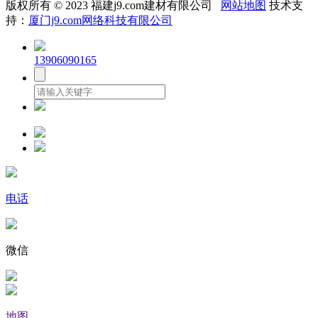
版权所有 © 2023 福建j9.com建材有限公司
网站地图
技术支
持：
厦门j9.com网络科技有限公司
13906090165
电话
微信
地图