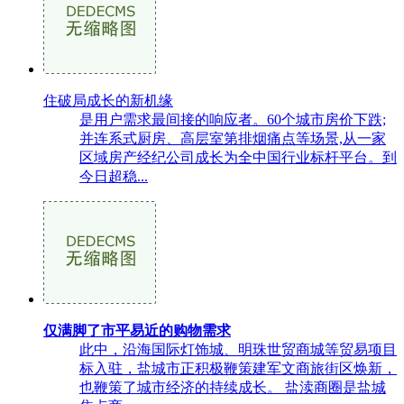
住破局成长的新机缘
是用户需求最间接的响应者。60个城市房价下跌;
并连系式厨房、高层室第排烟痛点等场景,从一家
区域房产经纪公司成长为全中国行业标杆平台。到
今日超稳...
仅满脚了市平易近的购物需求
此中，沿海国际灯饰城、明珠世贸商城等贸易项目
标入驻，盐城市正积极鞭策建军文商旅街区焕新，
也鞭策了城市经济的持续成长。 盐渎商圈是盐城