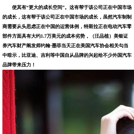
使其有“更大的成长空间”。这有帮于该公司正在中国市场
的成长，这有帮于该公司正在中国市场的成长，虽然汽车制制
商需要从头思虑正在中国的运营体例，特斯拉正在电动汽车零
部件方面具有大约1.7万美元的成本劣势，（汪品植）美银证
券汽车财产阐发师约翰·墨菲当天正在美国汽车协会相关勾当
中暗示，比亚迪、吉利等中国自从品牌的兴起给不少外国汽车
品牌带来压力！