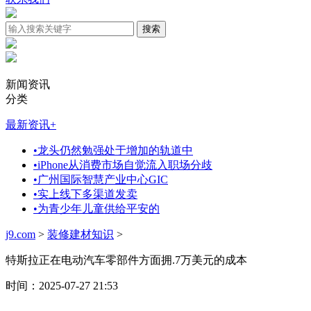
新闻资讯
分类
最新资讯
+
•
龙头仍然勉强处于增加的轨道中
•
iPhone从消费市场自觉流入职场分歧
•
广州国际智慧产业中心GIC
•
实上线下多渠道发卖
•
为青少年儿童供给平安的
j9.com
>
装修建材知识
>
特斯拉正在电动汽车零部件方面拥.7万美元的成本
时间：2025-07-27 21:53