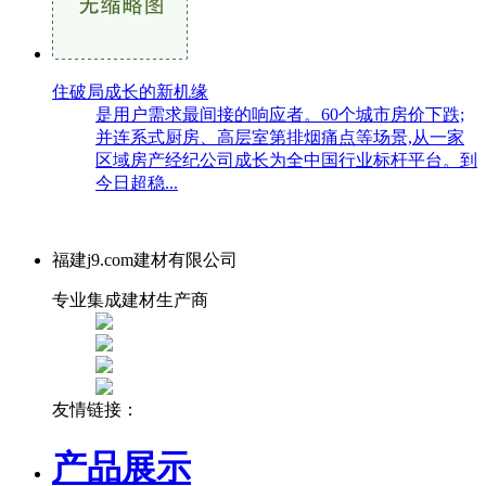
住破局成长的新机缘
是用户需求最间接的响应者。60个城市房价下跌;
并连系式厨房、高层室第排烟痛点等场景,从一家
区域房产经纪公司成长为全中国行业标杆平台。到
今日超稳...
福建j9.com建材有限公司
专业集成建材生产商
友情链接：
产品展示